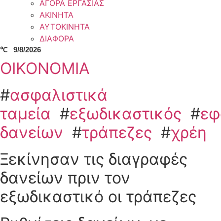
ΑΓΟΡΑ ΕΡΓΑΣΙΑΣ
ΑΚΙΝΗΤΑ
ΑΥΤΟΚΙΝΗΤΑ
ΔΙΑΦΟΡΑ
℃
9/8/2026
ΟΙΚΟΝΟΜΙΑ
#
ασφαλιστικά
ταμεία
#
εξωδικαστικός
#
εφ
δανείων
#
τράπεζες
#
χρέη
Ξεκίνησαν τις διαγραφές
δανείων πριν τον
εξωδικαστικό οι τράπεζες