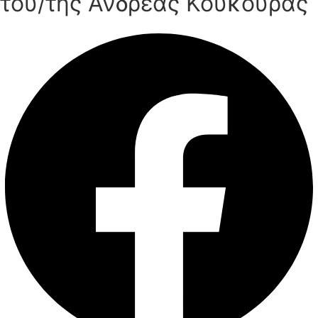
του/της Ανδρέας Κούκουρας