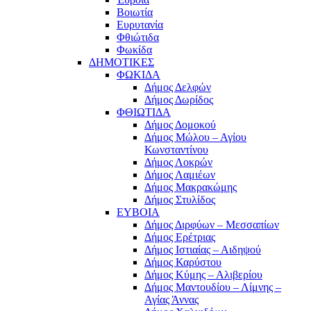
Βοιωτία
Ευρυτανία
Φθιώτιδα
Φωκίδα
ΔΗΜΟΤΙΚΕΣ
ΦΩΚΙΔΑ
Δήμος Δελφών
Δήμος Δωρίδος
ΦΘΙΩΤΙΔΑ
Δήμος Δομοκού
Δήμος Μώλου – Αγίου
Κωνσταντίνου
Δήμος Λοκρών
Δήμος Λαμιέων
Δήμος Μακρακώμης
Δήμος Στυλίδος
ΕΥΒΟΙΑ
Δήμος Διρφύων – Μεσσαπίων
Δήμος Ερέτριας
Δήμος Ιστιαίας – Αιδηψού
Δήμος Καρύστου
Δήμος Κύμης – Αλιβερίου
Δήμος Μαντουδίου – Λίμνης –
Αγίας Άννας