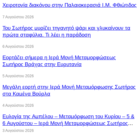
Χειροτονία διακόνου στην Παλαιοκερασιά Ι.Μ. Φθιώτιδος
7 Αυγούστου 2026
Του Σωτήρος μυρίζει τηγανητό ψάρι και γλυκαίνουν τα
πρώτα σταφύλια. Τι λέει η παράδοση
6 Αυγούστου 2026
Εορτάζει σήμερα η Ιερά Μονή Μεταμορφώσεως
Σωτήρος Βράχας στην Ευρυτανία
5 Αυγούστου 2026
Μεγάλη εορτή στην Ιερά Μονή Μεταμόρφωσης Σωτήρος
στα Καμένα Βούρλα
4 Αυγούστου 2026
Ευλογία της Αμπέλου – Μεταμόρφωση του Κυρίου – 5 &
6 Αυγούστου – Ιερά Μονή Μεταμορφώσεως Σωτήρος
Κύμης
3 Αυγούστου 2026