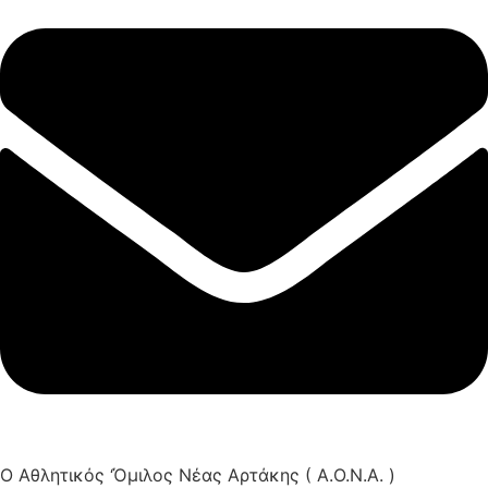
Ο Αθλητικός ‘Όμιλος Νέας Αρτάκης ( Α.Ο.Ν.Α. )