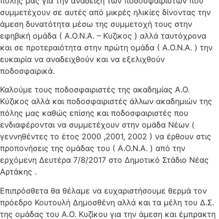
πόλης μας για την ανάδειξη των ποδοσφαιριστών που
συμμετέχουν σε αυτές από μικρές ηλικίες δίνοντας την
άμεση δυνατότητα μέσω της συμμετοχή τους στην
εφηβική ομάδα ( Α.Ο.Ν.Α. – Κυζικος ) αλλά ταυτόχρονα
και σε προτεραιότητα στην πρώτη ομάδα ( Α.Ο.Ν.Α. ) την
ευκαιρία να αναδειχθούν και να εξελιχθούν
ποδοσφαιρικά.
Καλούμε τους ποδοσφαιριστές της ακαδημίας Α.Ο.
Κύζικος αλλά και ποδοσφαιριστές άλλων ακαδημιών της
πόλης μας καθώς επίσης και ποδοσφαιριστές που
ενδιαφέρονται να συμμετέχουν στην ομάδα Νέων (
γεννηθέντες το έτος 2000 ,2001, 2002 ) να έρθουν στις
προπονήσεις της ομάδας του ( Α.Ο.Ν.Α. ) από την
ερχόμενη Δευτέρα 7/8/2017 στο Δημοτικό Στάδιο Νέας
Αρτάκης .
Επιπρόσθετα θα θέλαμε να ευχαριστήσουμε θερμά τον
πρόεδρο Κουτουλή Δημοσθένη αλλά και τα μέλη του Δ.Σ.
της ομάδας του Α.Ο. Κυζίκου για την άμεση και έμπρακτη