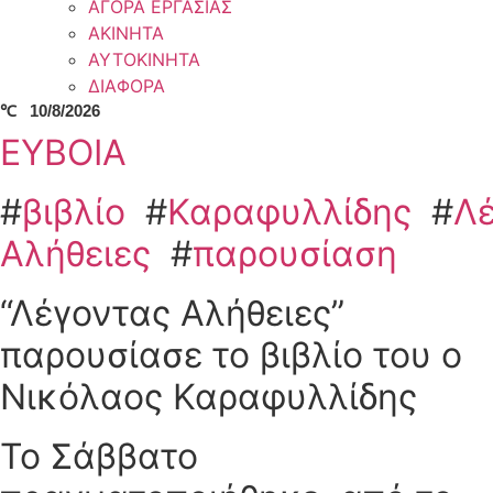
ΑΓΟΡΑ ΕΡΓΑΣΙΑΣ
ΑΚΙΝΗΤΑ
ΑΥΤΟΚΙΝΗΤΑ
ΔΙΑΦΟΡΑ
℃
10/8/2026
ΕΥΒΟΙΑ
#
βιβλίο
#
Καραφυλλίδης
#
Λ
Αλήθειες
#
παρουσίαση
“Λέγοντας Αλήθειες”
παρουσίασε το βιβλίο του ο
Νικόλαος Καραφυλλίδης
Το Σάββατο