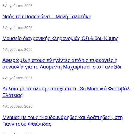
6 Αυγούστου 2026
Ναός του Ποσειδώνα – Μονή Γαλατάκη
5 Αυγούστου 2026
Μουσείο διαχρονικής κληρονομιάς Οξυλίθου Κύμης
4 Αυγούστου 2026
Αφιερωμένη στους πληγέντες από τις πυρκαγιές η
συναυλία για το Λαυρέντη Μαχαιρίτσα στο Γαλαξίδι
4 Αυγούστου 2026
Αυλαία με απόλυτη επιτυχία στο 13ο Μουσικό Φεστιβάλ
Ελάτειας
4 Αυγούστου 2026
Μνήμες με τους “Κουδουνάρηδες και Αράπηδες”, στη
Γιαννιτσού Φθιώτιδας