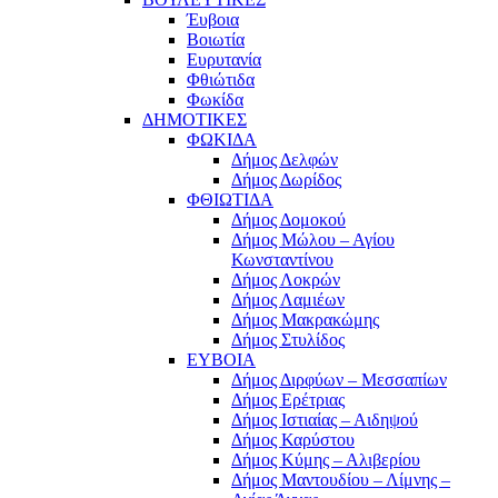
Έυβοια
Βοιωτία
Ευρυτανία
Φθιώτιδα
Φωκίδα
ΔΗΜΟΤΙΚΕΣ
ΦΩΚΙΔΑ
Δήμος Δελφών
Δήμος Δωρίδος
ΦΘΙΩΤΙΔΑ
Δήμος Δομοκού
Δήμος Μώλου – Αγίου
Κωνσταντίνου
Δήμος Λοκρών
Δήμος Λαμιέων
Δήμος Μακρακώμης
Δήμος Στυλίδος
ΕΥΒΟΙΑ
Δήμος Διρφύων – Μεσσαπίων
Δήμος Ερέτριας
Δήμος Ιστιαίας – Αιδηψού
Δήμος Καρύστου
Δήμος Κύμης – Αλιβερίου
Δήμος Μαντουδίου – Λίμνης –