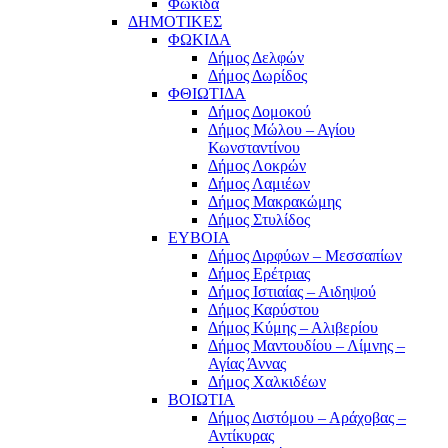
Φωκίδα
ΔΗΜΟΤΙΚΕΣ
ΦΩΚΙΔΑ
Δήμος Δελφών
Δήμος Δωρίδος
ΦΘΙΩΤΙΔΑ
Δήμος Δομοκού
Δήμος Μώλου – Αγίου
Κωνσταντίνου
Δήμος Λοκρών
Δήμος Λαμιέων
Δήμος Μακρακώμης
Δήμος Στυλίδος
ΕΥΒΟΙΑ
Δήμος Διρφύων – Μεσσαπίων
Δήμος Ερέτριας
Δήμος Ιστιαίας – Αιδηψού
Δήμος Καρύστου
Δήμος Κύμης – Αλιβερίου
Δήμος Μαντουδίου – Λίμνης –
Αγίας Άννας
Δήμος Χαλκιδέων
ΒΟΙΩΤΙΑ
Δήμος Διστόμου – Αράχοβας –
Αντίκυρας