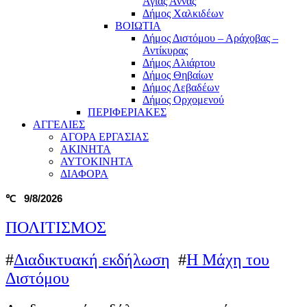
Αγίας Άννας
Δήμος Χαλκιδέων
ΒΟΙΩΤΙΑ
Δήμος Διστόμου – Αράχοβας –
Αντίκυρας
Δήμος Αλιάρτου
Δήμος Θηβαίων
Δήμος Λεβαδέων
Δήμος Ορχομενού
ΠΕΡΙΦΕΡΙΑΚΕΣ
ΑΓΓΕΛΙΕΣ
ΑΓΟΡΑ ΕΡΓΑΣΙΑΣ
ΑΚΙΝΗΤΑ
ΑΥΤΟΚΙΝΗΤΑ
ΔΙΑΦΟΡΑ
9/8/2026
℃
ΠΟΛΙΤΙΣΜΟΣ
#
Διαδικτυακή εκδήλωση
#
Η Μάχη του
Διστόμου