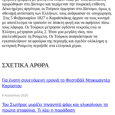
οχυρώθηκαν στο Δίστομο και περίμεναν την τουρκική επίθεση.
Δέκα ημέρες αργότερα, οι Τούρκοι όρμησαν στο Δίστομο, όμως η
σθεναρή αντίσταση των Ελλήνων, τους ανάγκασαν σε υποχώρηση.
Στις 5 Φεβρουαρίου 1827 ο Καραϊσκάκης άρχισε να τους κυνηγά
με αποτέλεσμα να τραπούν σε άτακτη φυγή και να αφήσουν πίσω
τους λάφυρα. Οι Τούρκοι μέτρησαν ογδόντα νεκρούς ενώ οι
Έλληνες μέτρησαν μόλις 2. Ήταν μια μεγάλη νίκη, που
απελευθέρωσε τη Ρούμελη. Οι Τούρκοι αναγκάστηκαν να
εγκαταλείψουν τα φρούρια της περιοχής και σχεδόν ολόκληρη η
κεντρική Ρούμελη περιήλθε στα ελληνικά χέρια.
ΣΧΕΤΙΚΑ ΑΡΘΡΑ
Για ένατη συνεχόμενη χρονιά το Φεστιβάλ Ντοκιμαντέρ
Καρύστου
6 Αυγούστου 2026
Του Σωτήρος μυρίζει τηγανητό ψάρι και γλυκαίνουν τα
πρώτα σταφύλια. Τι λέει η παράδοση