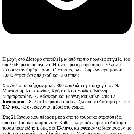
Η μάχη στο Δίστομο αποτελεί μια από τις πιο ηρωικές στιγμές, του
απελευθερωτικού αγώνα. Ήταν η πρώτη φορά που οι Έλληνες
νίκησαν τον Ομέρ Πασά. Ο στρατός των Τούρκων αριθμούσε
2.000 στρατιώτες πεζικού και 500 ιππείς.
Στο Δίστομο υπήρχαν μόλις 300 Σουλιώτες με αρχηγό τον Ν.
Μπότσαρη, Κουτσονίκα, Χρήστο Κουτσονίκα, Ιωάννη
Μπραιρακτάρη, Ν. Κάσκαρη και Ιωάννη Μπιλπίλη. Στις
17
Ιανουαρίου 1827
οι Τούρκοι έφτασαν έξω από το Δίστομο με τους
Έλληνες, να οχυρώνονται μέσα στο χωριό.
Στις 21 Ιανουαρίου πέρασε μέσα από το τουρκικό στρατόπεδο,
όπου οι Τούρκοι κοιμούνταν. Καθώς πλησίαζαν προς το Δίστομο
τους πήραν είδηση, όμως οι Έλληνες κατάφεραν να διασπάσουν τις
εχθρικές γραμμές με μόλις ένα νεκρό. Μαζί με τους Σουλιώτες