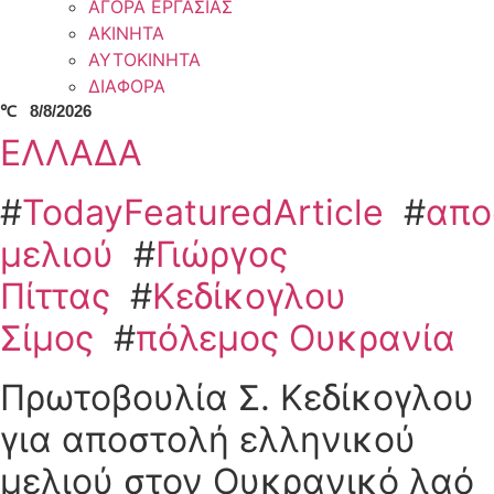
ΑΓΟΡΑ ΕΡΓΑΣΙΑΣ
ΑΚΙΝΗΤΑ
ΑΥΤΟΚΙΝΗΤΑ
ΔΙΑΦΟΡΑ
℃
8/8/2026
ΕΛΛΑΔΑ
#
TodayFeaturedArticle
#
απο
μελιού
#
Γιώργος
Πίττας
#
Κεδίκογλου
Σίμος
#
πόλεμος Ουκρανία
Πρωτοβουλία Σ. Κεδίκογλου
για αποστολή ελληνικού
μελιού στον Ουκρανικό λαό