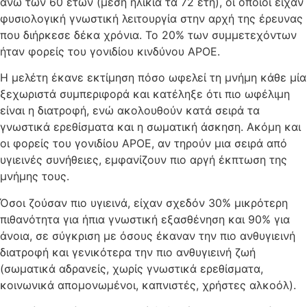
άνω των 60 ετών (μέση ηλικία τα 72 έτη), οι οποίοι είχαν
φυσιολογική γνωστική λειτουργία στην αρχή της έρευνας
που διήρκεσε δέκα χρόνια. Το 20% των συμμετεχόντων
ήταν φορείς του γονιδίου κινδύνου ΑΡΟΕ.
Η μελέτη έκανε εκτίμηση πόσο ωφελεί τη μνήμη κάθε μία
ξεχωριστά συμπεριφορά και κατέληξε ότι πιο ωφέλιμη
είναι η διατροφή, ενώ ακολουθούν κατά σειρά τα
γνωστικά ερεθίσματα και η σωματική άσκηση. Ακόμη και
οι φορείς του γονιδίου ΑΡΟΕ, αν τηρούν μια σειρά από
υγιεινές συνήθειες, εμφανίζουν πιο αργή έκπτωση της
μνήμης τους.
Όσοι ζούσαν πιο υγιεινά, είχαν σχεδόν 30% μικρότερη
πιθανότητα για ήπια γνωστική εξασθένηση και 90% για
άνοια, σε σύγκριση με όσους έκαναν την πιο ανθυγιεινή
διατροφή και γενικότερα την πιο ανθυγιεινή ζωή
(σωματικά αδρανείς, χωρίς γνωστικά ερεθίσματα,
κοινωνικά απομονωμένοι, καπνιστές, χρήστες αλκοόλ).