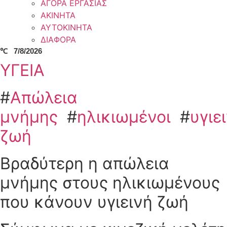
ΑΓΟΡΑ ΕΡΓΑΣΙΑΣ
ΑΚΙΝΗΤΑ
ΑΥΤΟΚΙΝΗΤΑ
ΔΙΑΦΟΡΑ
℃
7/8/2026
ΥΓΕΙΑ
#
Απώλεια
μνήμης
#
ηλικιωμένοι
#
υγιε
ζωή
Βραδύτερη η απώλεια
μνήμης στους ηλικιωμένους
που κάνουν υγιεινή ζωή