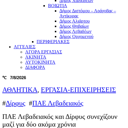
Δήμος Χαλκιδέων
ΒΟΙΩΤΙΑ
Δήμος Διστόμου – Αράχοβας –
Αντίκυρας
Δήμος Αλιάρτου
Δήμος Θηβαίων
Δήμος Λεβαδέων
Δήμος Ορχομενού
ΠΕΡΙΦΕΡΙΑΚΕΣ
ΑΓΓΕΛΙΕΣ
ΑΓΟΡΑ ΕΡΓΑΣΙΑΣ
ΑΚΙΝΗΤΑ
ΑΥΤΟΚΙΝΗΤΑ
ΔΙΑΦΟΡΑ
7/8/2026
℃
ΑΘΛΗΤΙΚΑ
,
ΕΡΓΑΣΙΑ-ΕΠΙΧΕΙΡΗΣΕΙΣ
#
Δίρφυς
#
ΠΑΕ Λεβαδειακός
ΠΑΕ Λεβαδειακός και Δίρφυς συνεχίζουν
μαζί για δύο ακόμα χρόνια