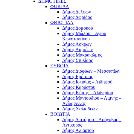
ΔΗΜΟΤΙΚΕΣ
ΦΩΚΙΔΑ
Δήμος Δελφών
Δήμος Δωρίδος
ΦΘΙΩΤΙΔΑ
Δήμος Δομοκού
Δήμος Μώλου – Αγίου
Κωνσταντίνου
Δήμος Λοκρών
Δήμος Λαμιέων
Δήμος Μακρακώμης
Δήμος Στυλίδος
ΕΥΒΟΙΑ
Δήμος Διρφύων – Μεσσαπίων
Δήμος Ερέτριας
Δήμος Ιστιαίας – Αιδηψού
Δήμος Καρύστου
Δήμος Κύμης – Αλιβερίου
Δήμος Μαντουδίου – Λίμνης –
Αγίας Άννας
Δήμος Χαλκιδέων
ΒΟΙΩΤΙΑ
Δήμος Διστόμου – Αράχοβας –
Αντίκυρας
Δήμος Αλιάρτου