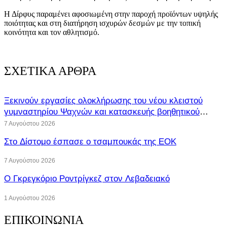
Η Δίρφυς παραμένει αφοσιωμένη στην παροχή προϊόντων υψηλής
ποιότητας και στη διατήρηση ισχυρών δεσμών με την τοπική
κοινότητα και τον αθλητισμό.
ΣΧΕΤΙΚΑ ΑΡΘΡΑ
Ξεκινούν εργασίες ολοκλήρωσης του νέου κλειστού
γυμναστηρίου Ψαχνών και κατασκευής βοηθητικού
γηπέδου ποδοσφαίρου
7 Αυγούστου 2026
Στο Δίστομο έσπασε ο τσαμπουκάς της ΕΟΚ
7 Αυγούστου 2026
O Γκρεγκόριο Ροντρίγκεζ στον Λεβαδειακό
1 Αυγούστου 2026
ΕΠΙΚΟΙΝΩΝΙΑ