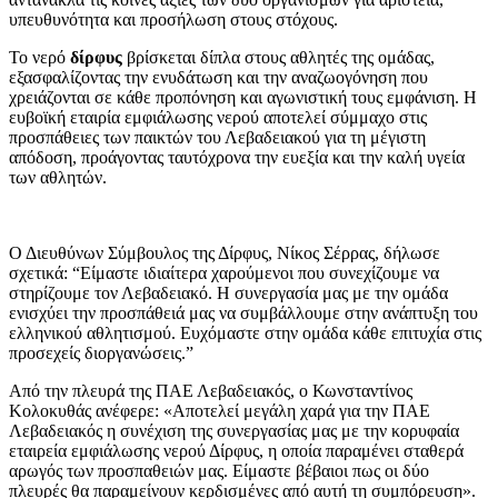
υπευθυνότητα και προσήλωση στους στόχους.
Το νερό
δίρφυς
βρίσκεται δίπλα στους αθλητές της ομάδας,
εξασφαλίζοντας την ενυδάτωση και την αναζωογόνηση που
χρειάζονται σε κάθε προπόνηση και αγωνιστική τους εμφάνιση. Η
ευβοϊκή εταιρία εμφιάλωσης νερού αποτελεί σύμμαχο στις
προσπάθειες των παικτών του Λεβαδειακού για τη μέγιστη
απόδοση, προάγοντας ταυτόχρονα την ευεξία και την καλή υγεία
των αθλητών.
Ο Διευθύνων Σύμβουλος της Δίρφυς, Νίκος Σέρρας, δήλωσε
σχετικά: “Είμαστε ιδιαίτερα χαρούμενοι που συνεχίζουμε να
στηρίζουμε τον Λεβαδειακό. Η συνεργασία μας με την ομάδα
ενισχύει την προσπάθειά μας να συμβάλλουμε στην ανάπτυξη του
ελληνικού αθλητισμού. Ευχόμαστε στην ομάδα κάθε επιτυχία στις
προσεχείς διοργανώσεις.”
Από την πλευρά της ΠΑΕ Λεβαδειακός, ο Κωνσταντίνος
Κολοκυθάς ανέφερε: «Αποτελεί μεγάλη χαρά για την ΠΑΕ
Λεβαδειακός η συνέχιση της συνεργασίας μας με την κορυφαία
εταιρεία εμφιάλωσης νερού Δίρφυς, η οποία παραμένει σταθερά
αρωγός των προσπαθειών μας. Είμαστε βέβαιοι πως οι δύο
πλευρές θα παραμείνουν κερδισμένες από αυτή τη συμπόρευση».