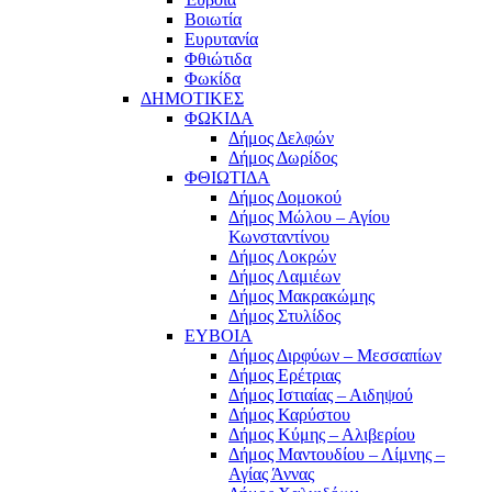
Βοιωτία
Ευρυτανία
Φθιώτιδα
Φωκίδα
ΔΗΜΟΤΙΚΕΣ
ΦΩΚΙΔΑ
Δήμος Δελφών
Δήμος Δωρίδος
ΦΘΙΩΤΙΔΑ
Δήμος Δομοκού
Δήμος Μώλου – Αγίου
Κωνσταντίνου
Δήμος Λοκρών
Δήμος Λαμιέων
Δήμος Μακρακώμης
Δήμος Στυλίδος
ΕΥΒΟΙΑ
Δήμος Διρφύων – Μεσσαπίων
Δήμος Ερέτριας
Δήμος Ιστιαίας – Αιδηψού
Δήμος Καρύστου
Δήμος Κύμης – Αλιβερίου
Δήμος Μαντουδίου – Λίμνης –
Αγίας Άννας