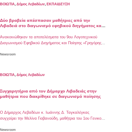
προσλήψεις στο Γ.Ν. Λιβαδειάς: Πρέπει να […]
ΒΟΙΩΤΙΑ
,
Δήμος Λεβαδέων
,
ΕΚΠΑΙΔΕΥΣΗ
Δύο βραβεία απέσπασαν μαθήτριες από την
Λιβαδειά στο διαγωνισμό εφηβικού διηγήματος και
ποίησης «Γρηγόρης Πεντζίκης»
Ανακοινώθηκαν τα αποτελέσματα του 9ου Λογοτεχνικού
Διαγωνισμού Εφηβικού Διηγήματος και Ποίησης «Γρηγόρης
Πεντζίκης» τον οποίο διοργανώνει ο Επιστημονικός και
Πολιτιστικός Σύλλογος «ΕΚΠΑΙΔΕΥΤΙΚΟΣ ΚΥΚΛΟΣ» σε
Newsroom
συνεργασία με το Περιφερειακό Κέντρο Εκπαιδευτικού
Σχεδιασμού Ανατολικής Μακεδονίας και Θράκης και
υλοποιήθηκε με την έγκριση του Ινστιτούτου Εκπαιδευτικής
ΒΟΙΩΤΙΑ
,
Δήμος Λεβαδέων
Πολιτικής. Δύο μαθήτριες από τη Λιβαδειά απέσπασαν
βραβεία στις αντίστοιχες κατηγορίες: Δ. […]
Συγχαρητήρια από τον Δήμαρχο Λιβαδειάς στην
μαθήτρια που διακρίθηκε σε διαγωνισμό ποίησης
Ο Δήμαρχος Λεβαδέων κ. Ιωάννης Δ. Ταγκαλέγκας
συγχαίρει την Μελίνα Γιοβανούδη, μαθήτρια του 1ου Γενικού
Λυκείου Λιβαδειάς, η οποία απέσπασε για δεύτερη συνεχή
χρονιά τον 2ο ειδικό έπαινο ποίησης στον 9ο Λογοτεχνικό
Newsroom