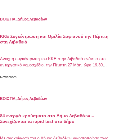
Διαγωνισμό Εφηβικού Διηγήματος και Ποίησης «Γρηγόρης
Πεντζίκης», που διοργανώνεται κάθε χρόνο από τον
Επιστημονικό και Πολιτιστικό Σύλλογο «Εκπαιδευτικός
ΒΟΙΩΤΙΑ
,
Δήμος Λεβαδέων
Κύκλος», σε συνεργασία με το […]
ΚΚΕ Συγκέντρωση και Ομιλία Σοφιανού την Πέμπτη
στη Λιβαδειά
Ανοιχτή συγκέντρωση του ΚΚΕ στην Λιβαδειά ενάντια στο
αντεργατικό νομοσχέδιο, την Πέμπτη 27 Μάη, ώρα 19.30
στην πλατεία Εθνικής Αντίστασης. Θα μιλήσει ο Νίκος
Σοφιανός, μέλος του ΠΓ της ΚΕ του ΚΚΕ. Το ΚΚΕ απευθύνει
Newsroom
κάλεσμα μαζικού ξεσηκωμού σε κάθε εργάτη και εργάτρια,
στους ανέργους, στους νέους και τις νέες, στους
βιοπαλαιστές αυτοαπασχολούμενους και επαγγελματίες […]
ΒΟΙΩΤΙΑ
,
Δήμος Λεβαδέων
84 ενεργά κρούσματα στο Δήμο Λεβαδέων –
Συνεχίζονται τα rapid test στο δήμο
Με ανακοίνωσή του ο Δήμος Λεβαδέων γνωστοποίησε πως