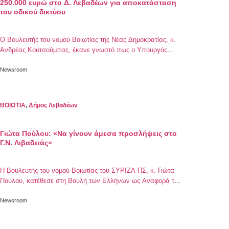
250.000 ευρώ στο Δ. Λεβαδέων για αποκατάσταση
του οδικού δικτύου
Ο Βουλευτής του νομού Βοιωτίας της Νέας Δημοκρατίας, κ.
Ανδρέας Κουτσούμπας, έκανε γνωστό πως ο Υπουργός
Υποδομών και Μεταφορών, κ. Κ. Καραμανλής, ενέκρινε
250.000 ευρώ στον Δήμο Λεβαδέων για την αποκατάσταση
Newsroom
του οδικού δικτύου. Αναλυτικά όσα ανέφερε ο κ.
Κουτσούμπας: «Μια κοινή προσπάθεια – παρέμβαση βρήκε
ανταπόκριση όπως πάντα από τον Υπουργό Υποδομών και
ΒΟΙΩΤΙΑ
,
Δήμος Λεβαδέων
Μεταφορών […]
Γιώτα Πούλου: «Να γίνουν άμεσα προσλήψεις στο
Γ.Ν. Λιβαδειάς»
Η Βουλευτής του νομού Βοιωτίας του ΣΥΡΙΖΑ-ΠΣ, κ. Γιώτα
Πούλου, κατέθεσε στη Βουλή των Ελλήνων ως Αναφορά την
επιστολή του Συλλόγου Εργαζομένων του Γ.Ν. Λιβαδειάς,
όπου αναφέρεται στις σοβαρές ελλείψεις που ταλανίζουν το
Newsroom
νοσκομείο. Η κ. Πούλου, μετά την κατάθεση της Αναφοράς,
εξέδωσε την παρακάτω ανακοίνωση: «Να γίνουν άμεσα