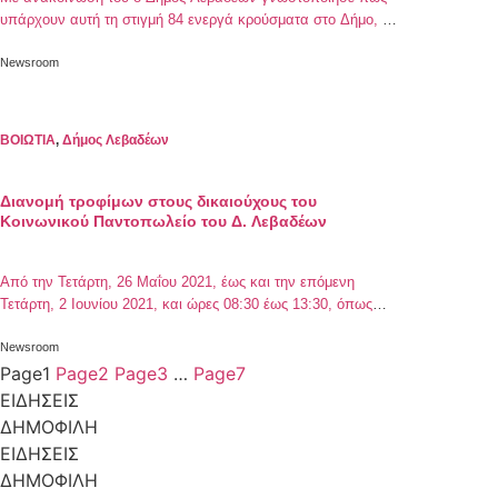
υπάρχουν αυτή τη στιγμή 84 ενεργά κρούσματα στο Δήμο, εκ
των οποίων τα 17 νοσηλεύονται και τα 67 βρίσκονται σε κατ’
οίκον περιορισμό. Την Δευτέρα, 24 Μαΐου 2021,
Newsroom
πραγματοποιήθηκαν, με την συνεργασία του ΕΟΔΥ, γρήγορα
τεστ κορωνοϊού στις Κοινότητες Μαυρονερίου και Δαύλειας.
Συγκεκριμένα, στην Κοινότητα Μαυρονερίου διενεργήθηκαν
ΒΟΙΩΤΙΑ
,
Δήμος Λεβαδέων
[…]
Διανομή τροφίμων στους δικαιούχους του
Κοινωνικού Παντοπωλείο του Δ. Λεβαδέων
Από την Τετάρτη, 26 Μαΐου 2021, έως και την επόμενη
Τετάρτη, 2 Ιουνίου 2021, και ώρες 08:30 έως 13:30, όπως
αναφέρει ο Δήμος Λεβαδέων σε σχετική του ανακοίνωση, θα
πραγματοποιηθεί διανομή τροφίμων σε δικαιούχους του
Newsroom
Κοινωνικού Παντοπωλείου. Η διανομή θα πραγματοποιηθεί
Page
1
Page
2
Page
3
…
Page
7
στο Κοινωνικό Παντοπωλείο του Δήμου Λεβαδέων
ΕΙΔΗΣΕΙΣ
(Δωδεκανήσου 12). Παρακαλούνται οι δικαιούχοι κατά την
ΔΗΜΟΦΙΛΗ
προσέλευσή […]
ΕΙΔΗΣΕΙΣ
ΔΗΜΟΦΙΛΗ