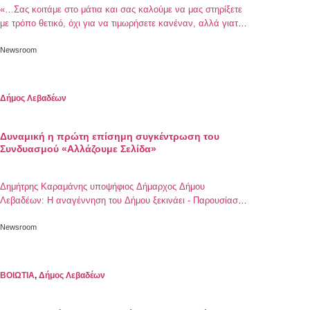
«…Σας κοιτάμε στο μάτια και σας καλούμε να μας στηρίξετε
με τρόπο θετικό, όχι για να τιμωρήσετε κανέναν, αλλά γιατί
πιστεύετε σ΄ εμάς,»
Newsroom
Δήμος Λεβαδέων
Δυναμική η πρώτη επίσημη συγκέντρωση του
Συνδυασμού «Αλλάζουμε Σελίδα»
Δημήτρης Καραμάνης υποψήφιος Δήμαρχος Δήμου
Λεβαδέων: Η αναγέννηση του Δήμου ξεκινάει - Παρουσίαση
των πρώτων 77 υποψηφίων και των βασικών αξόνων
προγράμματος
Newsroom
ΒΟΙΩΤΙΑ
,
Δήμος Λεβαδέων