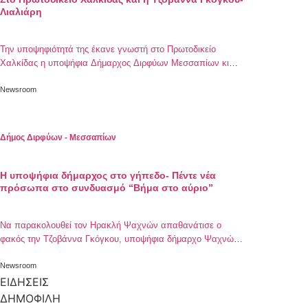
Λιαλιάρη
Την υποψηφιότητά της έκανε γνωστή στο Πρωτοδικείο
Χαλκίδας η υποψήφια Δήμαρχος Διρφύων Μεσσαπίων κι
επικεφαλής του συνδυασμού “Βήμα στο Αύριο”, Τζοβάννα
Γκόγκου – Λιαλιάρη, το μεσημέρι της Κυριακής 5 Μαϊου 2019.
Newsroom
“Αποτελεί τιμή και ευθύνη για μένα η κατάθεση του
συνδυασμού μας ΒΗΜΑ ΣΤΟ ΑΥΡΙΟ” δηλώνει η ίδια στον
προσωπικό της λογαριασμό στα social […]
Δήμος Διρφύων - Μεσσαπίων
Η υποψήφια δήμαρχος στο γήπεδο- Πέντε νέα
πρόσωπα στο συνδυασμό “Βήμα στο αύριο”
Να παρακολουθεί τον Ηρακλή Ψαχνών απαθανάτισε ο
φακός την Τζοβάννα Γκόγκου, υποψήφια δήμαρχο Ψαχνών.
Η κα Γκόγκου φαίνεται να μην μονομαχεί με τον Γιώργο
Ψαθά στις προσεχείς εκλογές, αφού στο χορό των
Newsroom
υποψηφίων έχει προστεθεί και ο Ανδρέας Κουλοχέρης από
ΕΙΔΗΣΕΙΣ
τα Πολιτικά Ευβοίας. Σταδιακά ανακοινώνονται οι υποψήφιοι
ΔΗΜΟΦΙΛΗ
δημοτικοί σύμβουλοι των παρατάξεων, με πρώτη την κ. […]