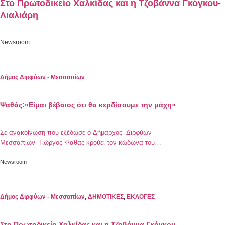
Στο Πρωτοδικείο Χαλκίδας και η Τζοβάννα Γκόγκου-
Λιαλιάρη
Newsroom
Δήμος Διρφύων - Μεσσαπίων
Ψαθάς:«Είμαι βέβαιος ότι θα κερδίσουμε την μάχη»
Σε ανακοίνωση που εξέδωσε ο Δήμαρχος Διρφύων-
Μεσσαπίων Γιώργος Ψαθάς κρούει τον κώδωνα του
κινδύνου και καλεί τους πολίτες να είναι ιδιαίτερα
προσεκτικοί. Συγκεκριμένα αναφέρει:
Newsroom
Δήμος Διρφύων - Μεσσαπίων
,
ΔΗΜΟΤΙΚΕΣ
,
ΕΚΛΟΓΕΣ
Στο Πρωτοδικείο Χαλκίδας και η Τζοβάννα Γκόγκου-