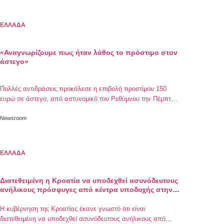
επερχόμενων καιρικών φαινομένων και για την προστασία
των αστέγων. Για οποιαδήποτε πληροφορία ή περιστατικό
μπορείτε να επικοινωνείτε […]
ΕΛΛΑΔΑ
«Αναγνωρίζουμε πως ήταν λάθος το πρόστιμο στον
άστεγο»
Πολλές αντιδράσεις προκάλεσε η επιβολή προστίμου 150
ευρώ σε άστεγο, από αστυνομικό του Ρεθύμνου την Πέμπτη
το πρωί, επειδή εντοπίστηκε στην Πλατεία Μικρασιατών και
θεωρήθηκε ως παραβάτης των περιοριστικών μέτρων
Newsroom
μετακίνησης. Παρά το γεγονός ότι ο 49χρονος δήλωσε πως
είναι άστεγος, γι’ αυτό και βρίσκεται στην πλατεία, ο
ένστολος του βεβαίωσε παράβαση και το αντίστοιχο […]
ΕΛΛΑΔΑ
Διατεθειμένη η Κροατία να υποδεχθεί ασυνόδευτους
ανήλικους πρόσφυγες από κέντρα υποδοχής στην
Ελλάδα
Η κυβέρνηση της Κροατίας έκανε γνωστό ότι είναι
διατεθειμένη να υποδεχθεί ασυνόδευτους ανήλικους από