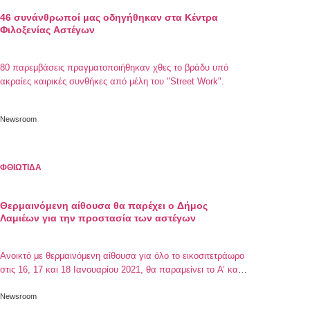
46 συνάνθρωποί μας οδηγήθηκαν στα Κέντρα
Φιλοξενίας Αστέγων
80 παρεμβάσεις πραγματοποιήθηκαν χθες το βράδυ υπό
ακραίες καιρικές συνθήκες από μέλη του "Street Work".
Newsroom
ΦΘΙΩΤΙΔΑ
Θερμαινόμενη αίθουσα θα παρέχει ο Δήμος
Λαμιέων για την προστασία των αστέγων
Ανοικτό με θερμαινόμενη αίθουσα για όλο το εικοσιτετράωρο
στις 16, 17 και 18 Ιανουαρίου 2021, θα παραμείνει το Α’ και
Β’ ΚΑΠΗ του Δήμου Λαμιέων επί της οδού Αντιγόνης και
Ομήρου, παραπλεύρως του Δημοτικού Θεάτρου, εν όψει των
Newsroom