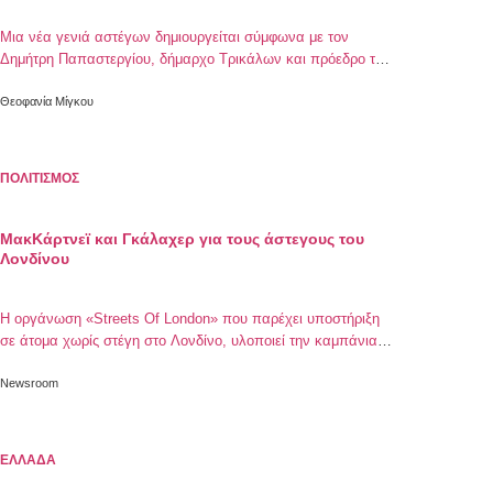
Μια νέα γενιά αστέγων δημιουργείται σύμφωνα με τον
Δημήτρη Παπαστεργίου, δήμαρχο Τρικάλων και πρόεδρο της
Ένωσης Δήμων Ελλάδας, κάτι που έχουμε γράψει πολλές
φορές δεδομένης και της συνεχούς αύξησης των ατόμων που
Θεοφανία Μίγκου
ζούνε κάτω από όριο της φτώχεια. Πρότεινε τα «ορφανά»
ακίνητα που ρημάζουν να δοθούν στους Δήμους ώστε να
αξιοποιηθούν ως στέγη για απόρους συνανθρώπους μας
ΠΟΛΙΤΙΣΜΟΣ
ΜακΚάρτνεϊ και Γκάλαχερ για τους άστεγους του
Λονδίνου
Η οργάνωση «Streets Of London» που παρέχει υποστήριξη
σε άτομα χωρίς στέγη στο Λονδίνο, υλοποιεί την καμπάνια
#comeonhome με μία ξεχωριστή κλήρωση.
Newsroom
ΕΛΛΑΔΑ