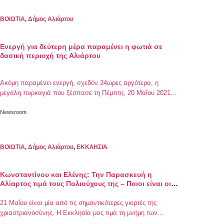
ΒΟΙΩΤΙΑ
,
Δήμος Αλιάρτου
Ενεργή για δεύτερη μέρα παραμένει η φωτιά σε
δασική περιοχή της Αλιάρτου
Ακόμη παραμένει ενεργή, σχεδόν 24ωρες αργότερα, η
μεγάλη πυρκαγιά που ξέσπασε τη Πέμπτη, 20 Μαΐου 2021
περίπου στις 12:00, στην Αλίαρτο. Στο σημείο παραμένουν
ισχυρές δυνάμεις της πυροσβεστικής, συγκεκριμένα 9
Newsroom
οχήματα με 30 πυροσβέστες, όμως η φωτιά έχει οριοθετηθεί
και αναμένεται πως θα τεθεί υπό έλεγχο άμεσα. Ο
Δήμαρχος Αλιάρτου-Θεσπιέων, κ. Γιώργος Ντασιώτης, μέσω
ΒΟΙΩΤΙΑ
,
Δήμος Αλιάρτου
,
ΕΚΚΛΗΣΙΑ
[…]
Κωνσταντίνου και Ελένης: Την Παρασκευή η
Αλίαρτος τιμά τους Πολιούχους της – Ποιοι είναι οι
Ισαπόστολοι
21 Μαΐου είναι μία από τις σημαντικότερες γιορτές της
χριαστριανοσύνης. Η Εκκλησία μας τιμά τη μνήμη των
Ισαποστόλων Αγίου Κωνσταντίνου και της μητέρας του,