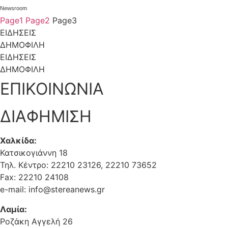
Αγίας Ελένης . Γιατί όμως ο πρώτος αυτοκράτορας της
Newsroom
Βυζαντινής αυτοκρατορίας και η μητέρα του αγιοποιήθηκαν;
Page
1
Page
2
Page
3
Ως γενέτειρα πόλη του Μεγάλου Κωνσταντίνου αναφέρεται
ΕΙΔΗΣΕΙΣ
τόσο η Ταρσός της Κιλικίας όσο και το […]
ΔΗΜΟΦΙΛΗ
ΕΙΔΗΣΕΙΣ
ΔΗΜΟΦΙΛΗ
ΕΠΙΚΟΙΝΩΝΙΑ
ΔΙΑΦΗΜΙΣΗ
Χαλκίδα:
Κατσικογιάννη 18
Τηλ. Κέντρο: 22210 23126, 22210 73652
Fax: 22210 24108
e-mail: info@stereanews.gr
Λαμία:
Ροζάκη Αγγελή 26