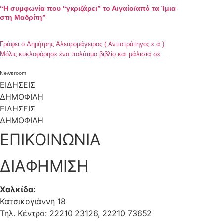
“Η συμφωνία που “γκριζάρει” το Αιγαίο/από τα Ίμια
στη Μαδρίτη”
Γράφει ο Δημήτρης Αλευρομάγειρος ( Αντιστράτηγος ε.α.)
Μόλις κυκλοφόρησε ένα πολύτιμο βιβλίο και μάλιστα σε
εποχή που οι Ελληνοτουρκικές σχέσεις βρίσκονται γιά άλλη
μία φορά σε όξυνση εξ αιτίας των απαράδεκτων ενεργειών
Newsroom
και αιτιάσεων της Τουρκίας. Οι απαράδεκτες όμως αυτές
ΕΙΔΗΣΕΙΣ
ενέργειες και αιτιάσεις της γείτονος έχουν κτιστεί εν πολλοίς
ΔΗΜΟΦΙΛΗ
όχι μόνο στις αφόρητες πιέσεις των “μεγάλων μας […]
ΕΙΔΗΣΕΙΣ
ΔΗΜΟΦΙΛΗ
ΕΠΙΚΟΙΝΩΝΙΑ
ΔΙΑΦΗΜΙΣΗ
Χαλκίδα:
Κατσικογιάννη 18
Τηλ. Κέντρο: 22210 23126, 22210 73652