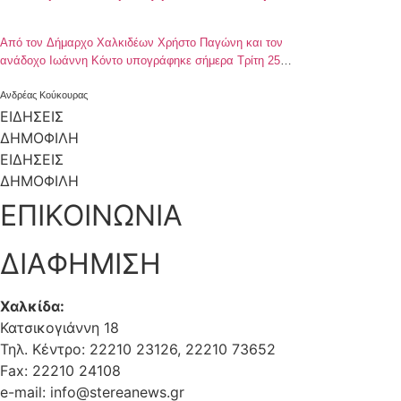
Από τον Δήμαρχο Χαλκιδέων Χρήστο Παγώνη και τον
ανάδοχο Ιωάννη Κόντο υπογράφηκε σήμερα Τρίτη 25
Ιουνίου 2019, η σύμβαση για την κατασκευή συνθετικού
χλοοτάπητα στο γήπεδο ποδοσφαίρου του Βούρκου
Ανδρέας Κούκουρας
Χαλκίδας και τις επόμενες ημέρες αναμένεται να ξεκινήσουν
ΕΙΔΗΣΕΙΣ
οι εργασίες. Πρόκειται για έργο με αρχικό προϋπολογισμό
ΔΗΜΟΦΙΛΗ
372.000€ (συμπεριλαμβανομένου του ΦΠΑ), το οποίο θα
ΕΙΔΗΣΕΙΣ
δώσει σημαντικές λύσεις […]
ΔΗΜΟΦΙΛΗ
ΕΠΙΚΟΙΝΩΝΙΑ
ΔΙΑΦΗΜΙΣΗ
Χαλκίδα:
Κατσικογιάννη 18
Τηλ. Κέντρο: 22210 23126, 22210 73652
Fax: 22210 24108
e-mail: info@stereanews.gr