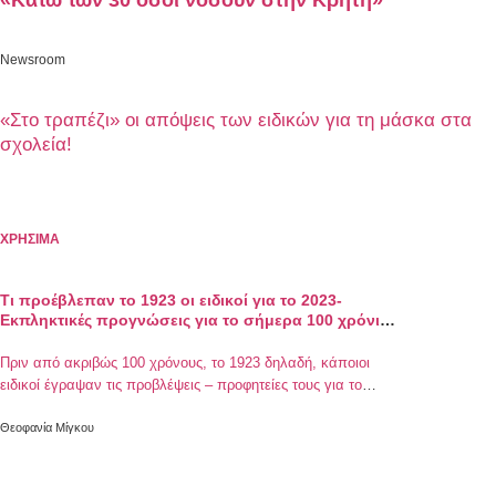
«Κάτω των 30 όσοι νοσούν στην Κρήτη»
Newsroom
«Στο τραπέζι» οι απόψεις των ειδικών για τη μάσκα στα
σχολεία!
ΧΡΗΣΙΜΑ
Τι προέβλεπαν το 1923 οι ειδικοί για το 2023-
Εκπληκτικές προγνώσεις για το σήμερα 100 χρόνια
πριν
Πριν από ακριβώς 100 χρόνους, το 1923 δηλαδή, κάποιοι
ειδικοί έγραψαν τις προβλέψεις – προφητείες τους για το
2023. Πολλοί ήταν εύστοχοι, άλλοι απλά έγραψαν...
Θεοφανία Μίγκου