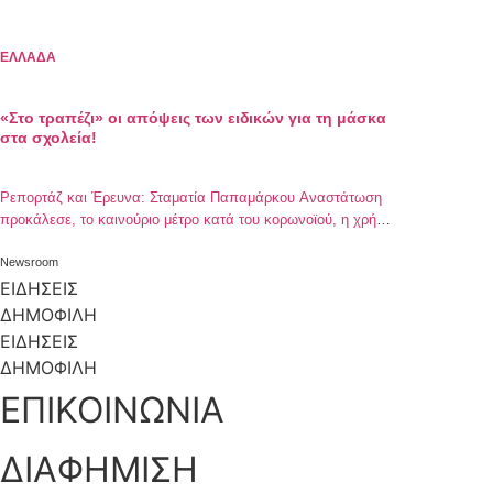
ΕΛΛΑΔΑ
«Στο τραπέζι» οι απόψεις των ειδικών για τη μάσκα
στα σχολεία!
Ρεπορτάζ και Έρευνα: Σταματία Παπαμάρκου Αναστάτωση
προκάλεσε, το καινούριο μέτρο κατά του κορωνοϊού, η χρήση
μάσκας στα σχολεία με το άνοιγμά τους που θα
πραγματοποιηθεί στις 14 Σεπτεμβρίου, κατόπιν ανακοίνωσης
Newsroom
προ λίγων ημερών, από την υπουργό Παιδείας, Ν.
ΕΙΔΗΣΕΙΣ
Κεραμέως. Η χρήση μάσκας σε μαθητές και εκπαιδευτικούς,
ΔΗΜΟΦΙΛΗ
κάποιους τους βρίσκει σύμφωνους και κάποιους άλλους
ΕΙΔΗΣΕΙΣ
φανερά προβληματισμένους. […]
ΔΗΜΟΦΙΛΗ
ΕΠΙΚΟΙΝΩΝΙΑ
ΔΙΑΦΗΜΙΣΗ