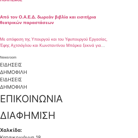
ΠΟΛΙΤΙΣΜΟΣ
Από τον Ο.Α.Ε.Δ. δωρεάν βιβλία και εισιτήρια
θεατρικών παραστάσεων
Με απόφαση της Υπουργού και του Υφυπουργού Εργασίας,
Έφης Αχτσιόγλου και Κωνσταντίνου Μπάρκα ξεκινά για
πρώτη φορά η χορήγηση δωρεάν βιβλίων και εισιτηρίων
θεατρικών παραστάσεων από τον ΟΑΕΔ σε συγκεκριμένες
Newsroom
κατηγορίες ανέργων και εργαζομένων. Δικαιούχοι του
ΕΙΔΗΣΕΙΣ
προγράμματος είναι οι εργαζόμενοι με 50 ημέρες ασφάλισης
ΔΗΜΟΦΙΛΗ
και οι μητέρες σε ειδική παροχή προστασίας μητρότητας κατά
ΕΙΔΗΣΕΙΣ
το 2018, αλλά […]
ΔΗΜΟΦΙΛΗ
ΕΠΙΚΟΙΝΩΝΙΑ
ΔΙΑΦΗΜΙΣΗ
Χαλκίδα:
Κατσικογιάννη 18