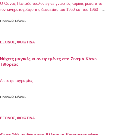
Ο Θάνος Παπαδόπουλος έγινε γνωστός κυρίως μέσα από
τον κινηματογράφο της δεκαετίας του 1950 και του 1960 - Ο
ρόλος του ως «τεντιμπόι» στην εμβληματική ταινία του Γιάννη
Δαλιανίδη, «Νόμος 4000» (1962), παραμένει ανεξίτηλο
Θεοφανία Μίγκου
ΕΞΟΔΟΣ
,
ΦΘΙΩΤΙΔΑ
Νύχτες μαγικές κι ονειρεμένες στο Σινεμά Κάτω
Τιθορέας
Δείτε φωτογραφίες
Θεοφανία Μίγκου
ΕΞΟΔΟΣ
,
ΦΘΙΩΤΙΔΑ
Φεστιβάλ με θέμα τον Ελληνικό Κινηματογράφο