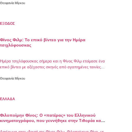
Θεοφανία Μίγκου
ΕΞΟΔΟΣ
Φίνος Φιλμ: Το επικό βίντεο για την Ημέρα
τσιχλόφουσκας
Ημέρα τσιχλόφουσκας σήμερα και η Φίνος Φιλμ ετοίμασε ένα
επικό βίντεο με αξέχαστες σκηνές από αγαπημένες ταινίες
του ελληνικού κινηματογράφου
Θεοφανία Μίγκου
ΕΛΛΑΔΑ
Φιλοποίμην Φίνος: Ο «πατέρας» του Ελληνικού
κινηματογράφου, που γεννήθηκε στην Τιθορέα και
έφυγε σαν σήμερα
Αφιέρωμα στον ιδρυτή της Φίνος Φιλμ, Φιλοποίμενα Φίνο, με