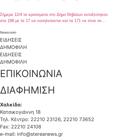
Σήμερα 12/4 τα κρούσματα στο Δήμο Θηβαίων εκτοξεύτηκαν
στα 188 με τα 17 να νοσηλεύονται και τα 171 να είναι σε
κατοίκων περιορισμό. Με συνεχόμενα δωρεάν rapid test
στην Θήβα και στα χωρία η κατάσταση δείχνει να είναι
Newsroom
ελεγχόμενη . Έκκληση για συμμετοχή των πολιτών στα
ΕΙΔΗΣΕΙΣ
δωρεάν rapid test κάνει ο Δήμος.
ΔΗΜΟΦΙΛΗ
ΕΙΔΗΣΕΙΣ
ΔΗΜΟΦΙΛΗ
ΕΠΙΚΟΙΝΩΝΙΑ
ΔΙΑΦΗΜΙΣΗ
Χαλκίδα:
Κατσικογιάννη 18
Τηλ. Κέντρο: 22210 23126, 22210 73652
Fax: 22210 24108
e-mail: info@stereanews.gr