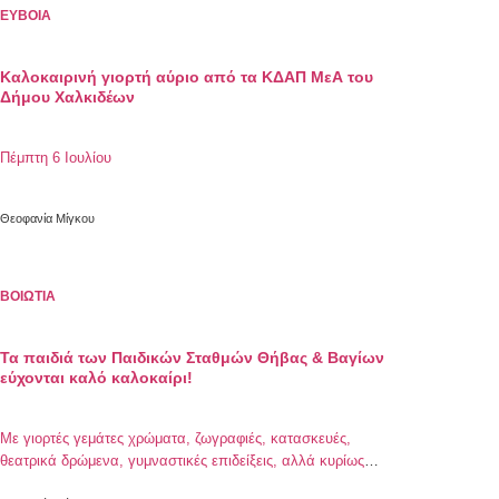
ΕΥΒΟΙΑ
Καλοκαιρινή γιορτή αύριο από τα ΚΔΑΠ ΜεΑ του
Δήμου Χαλκιδέων
Πέμπτη 6 Ιουλίου
Θεοφανία Μίγκου
ΒΟΙΩΤΙΑ
Τα παιδιά των Παιδικών Σταθμών Θήβας & Βαγίων
εύχονται καλό καλοκαίρι!
Με γιορτές γεμάτες χρώματα, ζωγραφιές, κατασκευές,
θεατρικά δρώμενα, γυμναστικές επιδείξεις, αλλά κυρίως
χαρούμενες φωνές, τα παιδιά των Δημοτικών Παιδικών