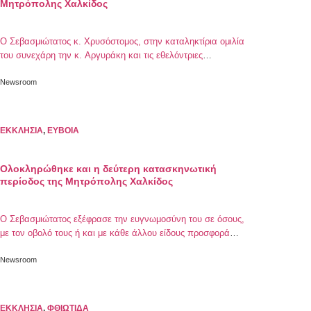
Μητρόπολης Χαλκίδος
Ο Σεβασμιώτατος κ. Χρυσόστομος, στην καταληκτίρια ομιλία
του συνεχάρη την κ. Αργυράκη και τις εθελόντριες
συνεργάτιδές της για την υπεύθυνη προσφορά τους προς τις
νεαρές κοπέλες
Newsroom
ΕΚΚΛΗΣΙΑ
,
ΕΥΒΟΙΑ
Ολοκληρώθηκε και η δεύτερη κατασκηνωτική
περίοδος της Μητρόπολης Χαλκίδος
Ο Σεβασμιώτατος εξέφρασε την ευγνωμοσύνη του σε όσους,
με τον οβολό τους ή και με κάθε άλλου είδους προσφορά
τους, υποστηρίζουν την δωρεάν διαμονή των παιδιών
Newsroom
ΕΚΚΛΗΣΙΑ
,
ΦΘΙΩΤΙΔΑ