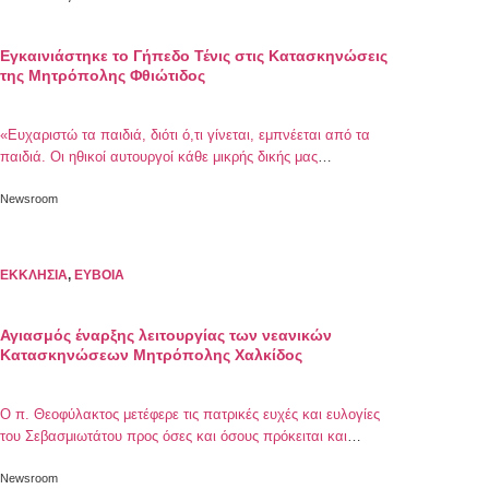
Εγκαινιάστηκε το Γήπεδο Τένις στις Κατασκηνώσεις
της Μητρόπολης Φθιώτιδος
«Ευχαριστώ τα παιδιά, διότι ό,τι γίνεται, εμπνέεται από τα
παιδιά. Οι ηθικοί αυτουργοί κάθε μικρής δικής μας
προσπάθειας είναι τα παιδιά, όλα γίνονται γιατί τα παιδιά το
χρειάζονται, γιατί τα παιδιά το θέλουν , γιατί τα παιδιά το
Newsroom
αξιοποιούν, διότι εν τέλει τα παιδιά το προσφέρουν». Με
αυτά τα λόγια ο Σεβασμιώτατος Μητροπολίτης Φθιώτιδος κ.
[…]
ΕΚΚΛΗΣΙΑ
,
ΕΥΒΟΙΑ
Αγιασμός έναρξης λειτουργίας των νεανικών
Κατασκηνώσεων Μητρόπολης Χαλκίδος
Ο π. Θεοφύλακτος μετέφερε τις πατρικές ευχές και ευλογίες
του Σεβασμιωτάτου προς όσες και όσους πρόκειται και
εφέτος να εργασθούν με φόβο Θεού και ζήλο κοντά στους
νέους
Newsroom