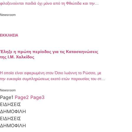
φιλοξενούνται παιδιά όχι μόνο από τη Φθιώτιδα και την
ευρύτερη περιοχή αλλά και από την Ουκρανία και την
Αφρική.
Newsroom
ΕΚΚΛΗΣΙΑ
Έληξε η πρώτη περίοδος για τις Κατασκηνώσεις
της Ι.Μ. Χαλκίδος
Η οποία είναι αφιερωμένη στον Όσιο Ιωάννη το Ρώσσο, με
την ευκαιρία συμπληρώσεως εκατό ετών παρουσίας του στη
Εύβοια
Newsroom
Page
1
Page
2
Page
3
ΕΙΔΗΣΕΙΣ
ΔΗΜΟΦΙΛΗ
ΕΙΔΗΣΕΙΣ
ΔΗΜΟΦΙΛΗ