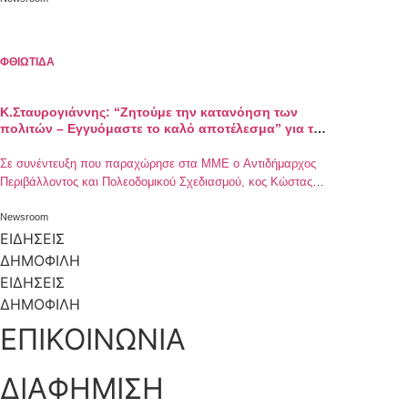
ανακοίνωσή του τη Δευτέρα 11 Μαΐου ο Αντιδήμαρχος
Πολεοδομικού Σχεδιασμού, Κώστας Σταυρογιάννης, μεταξύ
άλλων είναι σε εξέλιξη: – Τοιχίο Αντιστήριξης – Οδός […]
ΦΘΙΩΤΙΔΑ
Κ.Σταυρογιάννης: “Ζητούμε την κατανόηση των
πολιτών – Εγγυόμαστε το καλό αποτέλεσμα” για τα
τεχνικά έργα
Σε συνέντευξη που παραχώρησε στα ΜΜΕ ο Αντιδήμαρχος
Περιβάλλοντος και Πολεοδομικού Σχεδιασμού, κος Κώστας
Σταυρογιάννης, σχετικά με το έργο κατασκευής οπτικών ινών
σε κεντρικές οδούς της πόλης. Όπως τόνισε ο κ.
Newsroom
Σταυρογιάννης, η Δημοτική Αρχή λαμβάνει σοβαρά υπόψη τα
ΕΙΔΗΣΕΙΣ
προβλήματα που έχουν προκύψει από την υλοποίηση του
ΔΗΜΟΦΙΛΗ
έργου κατασκευής των οπτικών ινών. Ζήτησε την κατανόηση
ΕΙΔΗΣΕΙΣ
[…]
ΔΗΜΟΦΙΛΗ
ΕΠΙΚΟΙΝΩΝΙΑ
ΔΙΑΦΗΜΙΣΗ