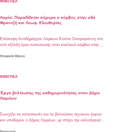
ΦΘΙΩΤΙΔΑ
Λαμία: Παραδίδεται σήμερα ο κόμβος στην οδό
Φραντζή και Λεωφ. Ελευθερίας
Επίσκεψη Αντιδημάρχου Λαμιέων Κώστα Σταυρογιάννη στο
υπό εξέλιξη έργο κατασκευής νέου κυκλικού κόμβου στην
οδό Φραντζή και Λεωφόρο Ελευθερίας
Θεοφανία Μίγκου
ΦΘΙΩΤΙΔΑ
Έργα βελτίωσης της καθημερινότητας στον Δήμο
Λαμιέων
Συνεχίζει τις κατασκευές και τις βελτιώσεις τεχνικών έργων
και υποδομών ο Δήμος Λαμιέων, με στόχο την καλυτέρευση
της ποιότητας ζωής των δημοτών και της βελτίωσης της
καθημερινότητας του πολίτη. Όπως αναφέρει σχετικά σε
Newsroom