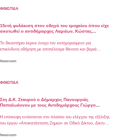
ΦΘΙΩΤΙΔΑ
15ετή φυλάκιση στον οδηγό του τροχαίου όπου είχε
σκοτωθεί ο αντιδήμαρχος Λαμιέων, Κώστας
Σταυρογιάννης
Το δικαστήριο έκρινε ένοχο τον κατηγορούμενο για
επικίνδυνη οδήγηση με αποτέλεσμα θάνατο και βαριά
σωματική βλάβη, καθώς και για οδήγηση υπό την επήρεια
οινοπνεύματος και τοξικών ουσιών
Newsroom
ΦΘΙΩΤΙΔΑ
Στη Δ.Κ. Σταυρού ο Δήμαρχος Πανουργιάς
Παπαϊωάννου με τους Αντιδημάρχους Γιώργο
Ποντίκα και Κώστα Σταυρογιάννη
Η επίσκεψη εντάσσεται στο πλαίσιο του ελέγχου της εξέλιξης
του έργου «Αποκατάσταση Ζημιών σε Οδικό Δίκτυο, Δίκτυο
Ύδρευσης και Υποδομές λόγω Κακοκαιρίας «Μπάρμπαρα»
Newsroom