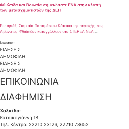
Φθιώτιδα και Βοιωτία σημειώσατε ΕΝΑ στην κλοπή
των μετασχηματιστών της ΔΕΗ
Ρεπορτάζ: Σταματία Παπαμάρκου Κάτοικοι της περιοχής, στις
Λιβανάτες Φθιώτιδας καταγγέλλουν στα ΣΤΕΡΕΑ ΝΕΑ,
αλλοδαπούς για καταστροφή της περιουσίας τους και της
περιοχής, στην οποία διαμένουν προσωρινά και οι ίδιοι.
Newsroom
Συγκεκριμένα, βάζουν φωτιές σε καλώδια της ΔΕΗ αλλά και
ΕΙΔΗΣΕΙΣ
σε οικιακά ποτιστικά και σε ξερά χόρτα, το οποίο είναι και
ΔΗΜΟΦΙΛΗ
εξαιρετικά επικίνδυνο για τυχόν πυρκαγιά. Επίσης, […]
ΕΙΔΗΣΕΙΣ
ΔΗΜΟΦΙΛΗ
ΕΠΙΚΟΙΝΩΝΙΑ
ΔΙΑΦΗΜΙΣΗ
Χαλκίδα:
Κατσικογιάννη 18
Τηλ. Κέντρο: 22210 23126, 22210 73652