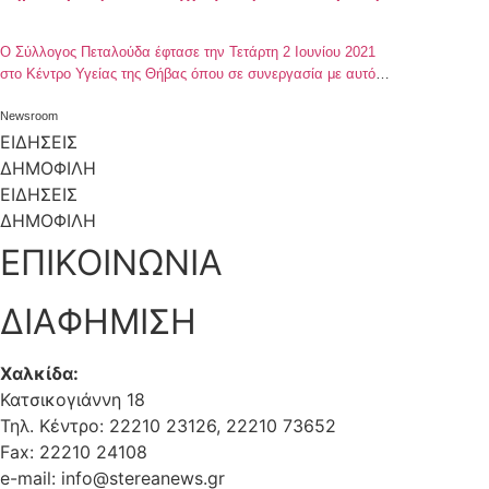
Ο Σύλλογος Πεταλούδα έφτασε την Τετάρτη 2 Ιουνίου 2021
στο Κέντρο Υγείας της Θήβας όπου σε συνεργασία με αυτό
διενεργούν προληπτικούς ελέγχους για την οστεοπόρωση με
στόχο την ενημέρωση του κόσμου και την ευαισθητοποίηση
Newsroom
του κοινού ώστε να μπορέσουν ξανά όλες οι γυναίκες και
ΕΙΔΗΣΕΙΣ
όλοι οι άντρες να ασχοληθούν με την σκελετική τους υγεία.
ΔΗΜΟΦΙΛΗ
Όποιος […]
ΕΙΔΗΣΕΙΣ
ΔΗΜΟΦΙΛΗ
ΕΠΙΚΟΙΝΩΝΙΑ
ΔΙΑΦΗΜΙΣΗ
Χαλκίδα:
Κατσικογιάννη 18
Τηλ. Κέντρο: 22210 23126, 22210 73652
Fax: 22210 24108
e-mail: info@stereanews.gr