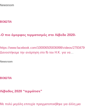
Newsroom
ΒΟΙΩΤΙΑ
-Ο πιο όμορφος τερματισμός στο Λέβεδο 2020-
https://www.facebook.com/100006505836998/videos/2793479087545592/
Δανειστήκαμε την ανάρτηση στο fb του Η.Κ. για να
μοιραστούμε μαζί σας την πιο όμορφη στιγμή του Λέβαδου
2020 .Την στιγμή που τραγουδώντας και εμψυχώνοντας τον
Newsroom
Σπύρο η ομάδα Ελπίδα τερματίζει.
ΒΟΙΩΤΙΑ
Λέβαδος 2020 “τερμάτισε”
Με πολύ μεγάλη επιτυχία πραγματοποιήθηκε για άλλη μια