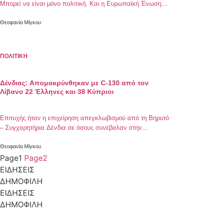
Μπορεί να είναι μόνο πολιτική. Και η Ευρωπαϊκή Ένωση
μπορεί να παίξει πιο αποφασιστικό ρόλο», τόνισε ο
ευρωβουλευτής της ΝΔ, Δημήτρης Τσιόδρας
Θεοφανία Μίγκου
ΠΟΛΙΤΙΚΗ
Δένδιας: Απομακρύνθηκαν με C-130 από τον
Λίβανο 22 Έλληνες και 38 Κύπριοι
Επιτυχής ήταν η επιχείρηση απεγκλωβισμού από τη Βηρυτό
– Συγχαρητήρια Δένδια σε όσους συνέβαλαν στην
επιχείρηση
Θεοφανία Μίγκου
Page
1
Page
2
ΕΙΔΗΣΕΙΣ
ΔΗΜΟΦΙΛΗ
ΕΙΔΗΣΕΙΣ
ΔΗΜΟΦΙΛΗ