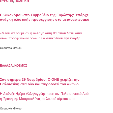
ΕΥΡΩΠΗ
,
ΠΟΛΙΤΙΚΗ
Γ. Οικονόμου στο Συμβούλιο της Ευρώπης: Υπάρχει
ανάγκη ολιστικής προσέγγισης στο μεταναστευτικό
«Μένει να δούμε αν η αλλαγή αυτή θα αποτελέσει αιτία
νέων προσφυγικών ροών ή θα διευκολύνει την έναρξη
μαζικών επιστροφών», σημείωσε, μιλώντας για τις κρίσεις
Θεοφανία Μίγκου
στη Συρία, την Ουκρανία και τη Μέση Ανατολή
ΕΛΛΑΔΑ
,
ΚΟΣΜΟΣ
Σαν σήμερα 29 Νοεμβρίου: Ο ΟΗΕ χωρίζει την
Παλαιστίνη στα δύο και πυροδοτεί τον αιώνιο
πόλεμο της Μέσης Ανατολής
Η Διεθνής Ημέρα Αλληλεγγύης προς τον Παλαιστινιακό Λαό,
η ίδρυση της Μπαρτσελόνα, το λουτρό αίματος στο
Γοργοπόταμο και ο θάνατος του Τζορτζ Χάρισον
Θεοφανία Μίγκου