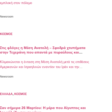
εμπλοκή στον πόλεμο
Newsroom
ΚΟΣΜΟΣ
Στις φλόγες η Μέση Ανατολή – Σφοδρά χτυπήματα
στην Τεχεράνη που απαντά με πυραύλους και
drones – Ανάφλεξη και στον Λίβανο
Κλιμακώνεται η ένταση στη Μέση Ανατολή μετά τις επιθέσεις
Αμερικανών και Ισραηλινών εναντίον του Ιράν και την
εξόντωση του Αλί Χαμενεΐ
Newsroom
ΕΛΛΑΔΑ
,
ΚΟΣΜΟΣ
Σαν σήμερα 26 Μαρτίου: Η μέρα που Αίγυπτος και