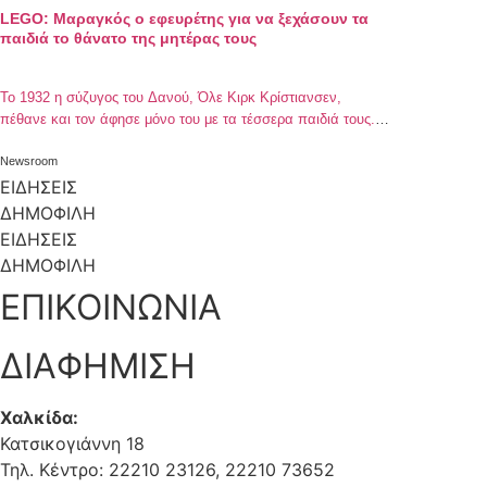
LEGO: Μαραγκός ο εφευρέτης για να ξεχάσουν τα
παιδιά το θάνατο της μητέρας τους
Το 1932 η σύζυγος του Δανού, Όλε Κιρκ Κρίστιανσεν,
πέθανε και τον άφησε μόνο του με τα τέσσερα παιδιά τους.
Ο Κρίστιανσεν αφιερώθηκε στα παιδιά του και προσπάθησε
να αναπληρώσει το κενό. Τα παιχνίδια ήταν μια καλή λύση.
Newsroom
Ήταν μαραγκός και αξιοποίησε το ταλέντο του για να
ΕΙΔΗΣΕΙΣ
αποσπάσει την προσοχή των παιδιών από την απώλεια […]
ΔΗΜΟΦΙΛΗ
ΕΙΔΗΣΕΙΣ
ΔΗΜΟΦΙΛΗ
ΕΠΙΚΟΙΝΩΝΙΑ
ΔΙΑΦΗΜΙΣΗ
Χαλκίδα:
Κατσικογιάννη 18
Τηλ. Κέντρο: 22210 23126, 22210 73652