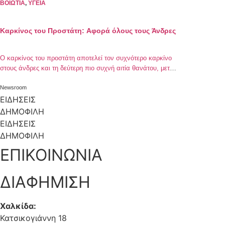
ΒΟΙΩΤΙΑ
,
ΥΓΕΙΑ
Καρκίνος του Προστάτη: Αφορά όλους τους Άνδρες
Ο καρκίνος του προστάτη αποτελεί τον συχνότερο καρκίνο
στους άνδρες και τη δεύτερη πιο συχνή αιτία θανάτου, μετά
τον καρκίνο του πνεύμονα. Η σημαντική αύξηση της νόσου
μετά το 1990 οφείλεται αφενός στην αύξηση του μέσου όρου
Newsroom
ζωής των ανδρών κι αφετέρου στην εξέλιξη των
ΕΙΔΗΣΕΙΣ
διαγνωστικών μέσων σε συνδυασμό με την ευαισθητοποίηση
ΔΗΜΟΦΙΛΗ
των ανδρών πάνω […]
ΕΙΔΗΣΕΙΣ
ΔΗΜΟΦΙΛΗ
ΕΠΙΚΟΙΝΩΝΙΑ
ΔΙΑΦΗΜΙΣΗ
Χαλκίδα:
Κατσικογιάννη 18