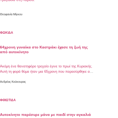
Θεοφανία Μίγκου
ΦΩΚΙΔΑ
64χρονη γυναίκα στο Καστράκι έχασε τη ζωή της
από αυτοκίνητο
Ακόμη ένα θανατηφόρο τροχαίο έγινε το πρωί της Κυριακής.
Αυτή τη φορά θύμα ήταν μια 65χρονη που παρασύρθηκε από
αυτοκίνητο. Πιο συγκεκριμένα στις 8:05 το πρωί της Κυριακής
στο χωριό Καστράκι Φωκίδας, ένα αυτοκίνητο που οδηγούσε
Ανδρέας Κούκουρας
22χρονος, παρέσυρε μια 65χρονη γυναίκα. Ακόμη δεν έχουν
γίνει γνωστές οι συνθήκες κάτω από τις οποίες έγινε το
τραγικό […]
ΦΘΙΩΤΙΔΑ
Αυτοκίνητο παρέσυρε μάνα με παιδί στην αγκαλιά