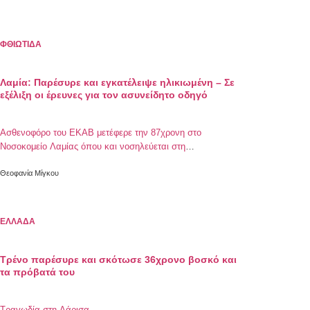
ΦΘΙΩΤΙΔΑ
Λαμία: Παρέσυρε και εγκατέλειψε ηλικιωμένη – Σε
εξέλιξη οι έρευνες για τον ασυνείδητο οδηγό
Ασθενοφόρο του ΕΚΑΒ μετέφερε την 87χρονη στο
Νοσοκομείο Λαμίας όπου και νοσηλεύεται στη
Νευροχειρουργική Κλινική με τη γενική της εικόνα να δείχνει
ότι έχει διαφύγει τον κίνδυνο για τη ζωή της
Θεοφανία Μίγκου
ΕΛΛΑΔΑ
Τρένο παρέσυρε και σκότωσε 36χρονο βοσκό και
τα πρόβατά του
Τραγωδία στη Λάρισα.