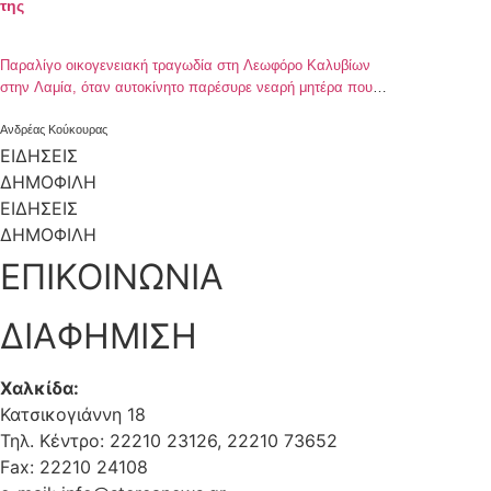
της
Παραλίγο οικογενειακή τραγωδία στη Λεωφόρο Καλυβίων
στην Λαμία, όταν αυτοκίνητο παρέσυρε νεαρή μητέρα που
κρατούσε αγκαλιά το αγοράκι της – Μάνα και παιδί
διακομίστηκαν στο νοσοκομείο Λαμίας. Το περιστατικό έγινε
Ανδρέας Κούκουρας
λίγο πριν τις 8:00΄ απόψε κοντά στα φανάρια της Λ.
ΕΙΔΗΣΕΙΣ
Καλυβίων στο ρεύμα προς Λιανοκλάδι. Σύμφωνα με όσα
ΔΗΜΟΦΙΛΗ
γνωστοποιήθηκαν, μια οικογένεια με δυο παιδάκια είχε […]
ΕΙΔΗΣΕΙΣ
ΔΗΜΟΦΙΛΗ
ΕΠΙΚΟΙΝΩΝΙΑ
ΔΙΑΦΗΜΙΣΗ
Χαλκίδα:
Κατσικογιάννη 18
Τηλ. Κέντρο: 22210 23126, 22210 73652
Fax: 22210 24108