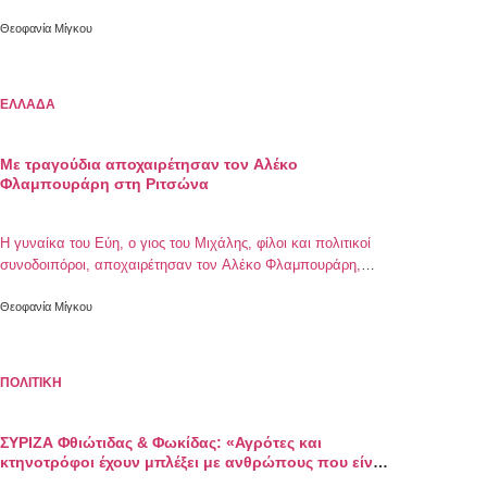
τοποθετήσεις στελεχών του κυβερνώντος κόμματος σχετικά
με την κυκλοφορία του βιβλίου του Αλ. Τσίπρα
Θεοφανία Μίγκου
ΕΛΛΑΔΑ
Με τραγούδια αποχαιρέτησαν τον Αλέκο
Φλαμπουράρη στη Ριτσώνα
Η γυναίκα του Εύη, ο γιος του Μιχάλης, φίλοι και πολιτικοί
συνοδοιπόροι, αποχαιρέτησαν τον Αλέκο Φλαμπουράρη,
στην αίθουσα τελετών του Αποτεφρωτηρίου Ριτσώνας
Θεοφανία Μίγκου
ΠΟΛΙΤΙΚΗ
ΣΥΡΙΖΑ Φθιώτιδας & Φωκίδας: «Αγρότες και
κτηνοτρόφοι έχουν μπλέξει με ανθρώπους που είναι
εκτός πραγματικότητας»