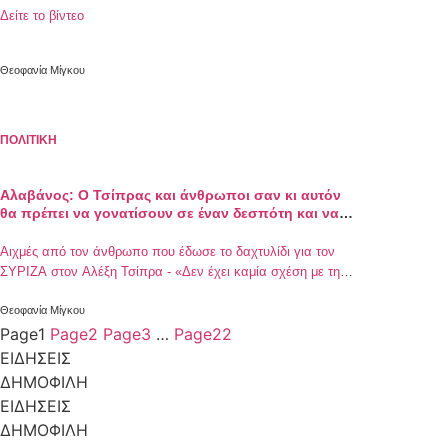
Δείτε το βίντεο
Θεοφανία Μίγκου
ΠΟΛΙΤΙΚΗ
Αλαβάνος: Ο Τσίπρας και άνθρωποι σαν κι αυτόν
θα πρέπει να γονατίσουν σε έναν δεσπότη και να
ζητήσουν «συγγνώμη»
Αιχμές από τον άνθρωπο που έδωσε το δαχτυλίδι για τον
ΣΥΡΙΖΑ στον Αλέξη Τσίπρα - «Δεν έχει καμία σχέση με την
Αριστερά, την Κεντροαριστερά, το Κέντρο»
Θεοφανία Μίγκου
Page
1
Page
2
Page
3
…
Page
22
ΕΙΔΗΣΕΙΣ
ΔΗΜΟΦΙΛΗ
ΕΙΔΗΣΕΙΣ
ΔΗΜΟΦΙΛΗ