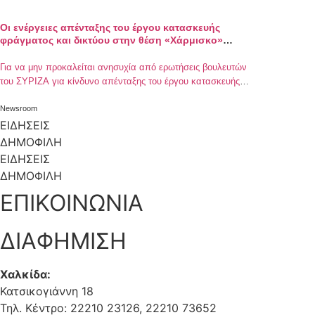
Οι ενέργειες απένταξης του έργου κατασκευής
φράγματος και δικτύου στην θέση «Χάρμισκο»
Τολοφώνας
Για να μην προκαλείται ανησυχία από ερωτήσεις βουλευτών
του ΣΥΡΙΖΑ για κίνδυνο απένταξης του έργου κατασκευής
φράγματος και δικτύου στην θέση «Χάρμισκο» Τολοφώνας,
ενημερώνουμε για τις ενέργειες, που έχουν γίνει από την
Newsroom
Κυβέρνηση από τον Ιούλιο 2019 μέχρι σήμερα και για το
ΕΙΔΗΣΕΙΣ
χρονοδιάγραμμα των ενεργειών μέχρι την υπογραφή της
ΔΗΜΟΦΙΛΗ
Σύμβασης: 1) Το έργο εντάχθηκε στο […]
ΕΙΔΗΣΕΙΣ
ΔΗΜΟΦΙΛΗ
ΕΠΙΚΟΙΝΩΝΙΑ
ΔΙΑΦΗΜΙΣΗ
Χαλκίδα:
Κατσικογιάννη 18
Τηλ. Κέντρο: 22210 23126, 22210 73652