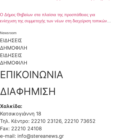
Ο Δήμος Θηβαίων στα πλαίσια της προσπάθειας για
ενίσχυση της συμμετοχής των νέων στη διαχείριση τοπικών
υποθέσεων που ανταποκρίνονται στα ενδιαφέροντά τους,
αλλά και την εξοικείωσή τους με τις αρχές της Δημοκρατίας,
Newsroom
επιθυμεί να ενισχύσει τη λειτουργία του Τοπικού Συμβουλίου
ΕΙΔΗΣΕΙΣ
Νέων (ΤΟ.ΣΥ.Ν.). Για τον λόγο αυτό, καλεί τους νέους
ΔΗΜΟΦΙΛΗ
ηλικίας 15 έως 28 ετών (γεννημένοι […]
ΕΙΔΗΣΕΙΣ
ΔΗΜΟΦΙΛΗ
ΕΠΙΚΟΙΝΩΝΙΑ
ΔΙΑΦΗΜΙΣΗ
Χαλκίδα:
Κατσικογιάννη 18
Τηλ. Κέντρο: 22210 23126, 22210 73652
Fax: 22210 24108
e-mail: info@stereanews.gr