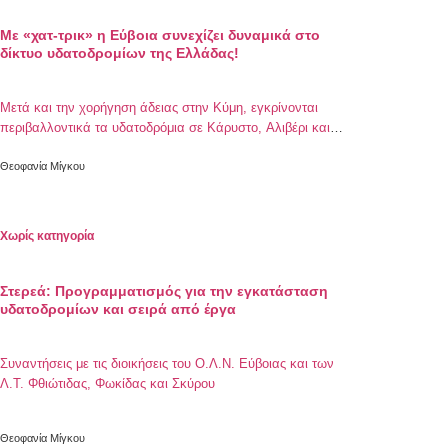
Με «χατ-τρικ» η Εύβοια συνεχίζει δυναμικά στο
δίκτυο υδατοδρομίων της Ελλάδας!
Μετά και την χορήγηση άδειας στην Κύμη, εγκρίνονται
περιβαλλοντικά τα υδατοδρόμια σε Κάρυστο, Αλιβέρι και
Αιδηψό και ανάβει το πράσινο φως για την οριστική τους
αδειοδότησή! Τη σκυτάλη παίρνουν προσεχώς οι Σκύρος,
Θεοφανία Μίγκου
Αλόννησος , Σκόπελος, Χίος και Οινούσσες!
Χωρίς κατηγορία
Στερεά: Προγραμματισμός για την εγκατάσταση
υδατοδρομίων και σειρά από έργα
Συναντήσεις με τις διοικήσεις του Ο.Λ.Ν. Εύβοιας και των
Λ.Τ. Φθιώτιδας, Φωκίδας και Σκύρου
Θεοφανία Μίγκου