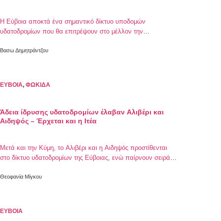
Η Εύβοια αποκτά ένα σημαντικό δίκτυο υποδομών
υδατοδρομίων που θα επιτρέψουν στο μέλλον την
αεροπορική σύνδεση με πολλά σημεία του νησιού,
καλύπτοντας τη γεωγραφική της έκταση
Βασω Δημητράντζου
ΕΥΒΟΙΑ
,
ΦΩΚΙΔΑ
Άδεια ίδρυσης υδατοδρομίων έλαβαν Αλιβέρι και
Αιδηψός – Έρχεται και η Ιτέα
Μετά και την Κύμη, το Αλιβέρι και η Αιδηψός προστίθενται
στο δίκτυο υδατοδρομίων της Εύβοιας, ενώ παίρνουν σειρά
αδειοδότησης οι Κάρυστος, Χαλκίδα με την Ιτέα επίσης στην
περιφέρεια Στερεάς Ελλάδας να υπογράφει την έναρξη των
Θεοφανία Μίγκου
διαδικασιών για απόκτηση υδατοδρομίου!
ΕΥΒΟΙΑ