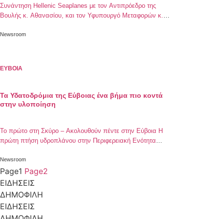
Συνάντηση Hellenic Seaplanes με τον Αντιπρόεδρο της
Βουλής κ. Αθανασίου, και τον Υφυπουργό Μεταφορών κ.
Παπαδόπουλο
Newsroom
ΕΥΒΟΙΑ
Τα Υδατοδρόμια της Εύβοιας ένα βήμα πιο κοντά
στην υλοποίηση
Το πρώτο στη Σκύρο – Ακολουθούν πέντε στην Εύβοια Η
πρώτη πτήση υδροπλάνου στην Περιφερειακή Ενότητα
Εύβοιας φαίνεται πως δεν θα καθυστερήσει πολύ, με την
ίδρυση υδατοδρόμιου στη Σκύρο να βρίσκεται στην τελική
Newsroom
φάση υλοποίησής της. Η εταιρεία Hellenic Seaplanes,
Page
1
Page
2
ολοκλήρωσε μέσα στον Απρίλιο την επικαιροποίηση των
ΕΙΔΗΣΕΙΣ
τεχνικών φακέλων που αφορούν τα υδατοδρόμια του
ΔΗΜΟΦΙΛΗ
Οργανισμού […]
ΕΙΔΗΣΕΙΣ
ΔΗΜΟΦΙΛΗ