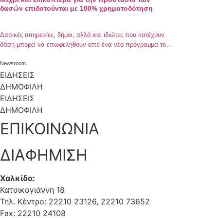
δασών επιδοτούνται με 100% χρηματοδότηση
Δασικές υπηρεσίες, δήμοι, αλλά και ιδιώτες που κατέχουν
δάση μπορεί να επωφεληθούν από ένα νέο πρόγραμμα του
ΥπΑΑΤ και να λάβουν επιδότηση έως 100% ώστε να
προχωρήσουν σε δράσεις, οι οποίες ως σκοπό θα έχουν την
Newsroom
προστασία αυτών των εκτάσεων. Το θέμα της απόφασης
ΕΙΔΗΣΕΙΣ
είναι «Ρυθμίσεις στο πλαίσιο του Υπομέτρου 8.3:Πρόληψη
ΔΗΜΟΦΙΛΗ
ζημιών σε δάση εξαιτίας […]
ΕΙΔΗΣΕΙΣ
ΔΗΜΟΦΙΛΗ
ΕΠΙΚΟΙΝΩΝΙΑ
ΔΙΑΦΗΜΙΣΗ
Χαλκίδα:
Κατσικογιάννη 18
Τηλ. Κέντρο: 22210 23126, 22210 73652
Fax: 22210 24108