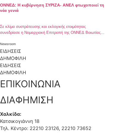
ONNEΔ: Η κυβέρνηση ΣΥΡΙΖΑ- ΑΝΕΛ φτωχοποιεί τη
νέα γενιά
Σε κλίμα συστράτευσης και εκλογικής ετοιμότητας
συνεδρίασε η Νομαρχιακή Επιτροπή της ΟΝΝΕΔ Βοιωτίας
παρουσία του Υπευθύνου Επαρχιακών Οργανώσεων,
Θάνου Κολοβού, του Τομεάρχη Εξωτερικών, Θεοδόση Λέκκα
Newsroom
και του Περιφερειάρχη ΟΝΝΕΔ Στερεάς Ελλάδας, Γιώργου
ΕΙΔΗΣΕΙΣ
Τσατσάνη. Στην τακτική συνεδρίαση, πέρα από οργανωτικά
ΔΗΜΟΦΙΛΗ
ζητήματα, συζητήθηκαν ο προγραμματισμός των επομένων
ΕΙΔΗΣΕΙΣ
δράσεων μας, θέματα πολιτικής επικαιρότητας, θέματα
ΔΗΜΟΦΙΛΗ
τοπικών προβλημάτων αλλά και […]
ΕΠΙΚΟΙΝΩΝΙΑ
ΔΙΑΦΗΜΙΣΗ
Χαλκίδα:
Κατσικογιάννη 18
Τηλ. Κέντρο: 22210 23126, 22210 73652