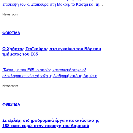
επίσκεψη του κ. Σταϊκούρα στη Μάκρη, το Καστρί και τη
Γραμμένη, μαζί με τον Αντιπεριφερειάρχη Φθιώτιδας κ.
Newsroom
Σανίδα
ΦΘΙΩΤΙΔΑ
Ο Χρήστος Σταϊκούρας στα εγκαίνια του Βόρειου
τμήματος του Ε65
Πλέον, με τον Ε65, ο οποίος κατασκευάστηκε εξ
ολοκλήρου σε νέα χάραξη, η διαδρομή από τη Λαμία έως
και την Εγνατία Οδό θα διαρκεί μόλις 1 ώρα και 45 λεπτά.
Newsroom
ΦΘΙΩΤΙΔΑ
Σε εξέλιξη σιδηροδρομικά έργα αποκατάστασης
188 εκατ. ευρώ στην περιοχή του Δομοκού