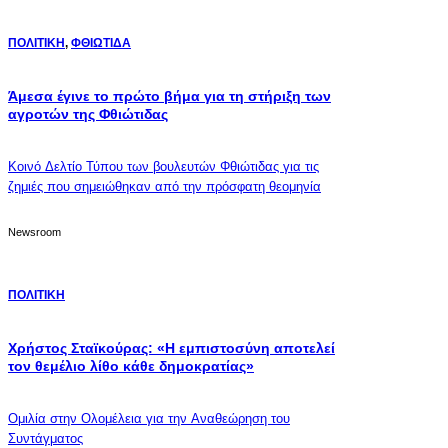
ΠΟΛΙΤΙΚΗ
,
ΦΘΙΩΤΙΔΑ
Άμεσα έγινε το πρώτο βήμα για τη στήριξη των
αγροτών της Φθιώτιδας
Κοινό Δελτίο Τύπου των βουλευτών Φθιώτιδας για τις
ζημιές που σημειώθηκαν από την πρόσφατη θεομηνία
Newsroom
ΠΟΛΙΤΙΚΗ
Χρήστος Σταϊκούρας: «Η εμπιστοσύνη αποτελεί
τον θεμέλιο λίθο κάθε δημοκρατίας»
Ομιλία στην Ολομέλεια για την Αναθεώρηση του
Συντάγματος