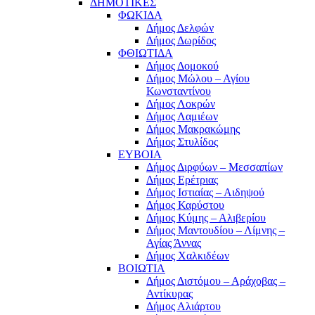
ΔΗΜΟΤΙΚΕΣ
ΦΩΚΙΔΑ
Δήμος Δελφών
Δήμος Δωρίδος
ΦΘΙΩΤΙΔΑ
Δήμος Δομοκού
Δήμος Μώλου – Αγίου
Κωνσταντίνου
Δήμος Λοκρών
Δήμος Λαμιέων
Δήμος Μακρακώμης
Δήμος Στυλίδος
ΕΥΒΟΙΑ
Δήμος Διρφύων – Μεσσαπίων
Δήμος Ερέτριας
Δήμος Ιστιαίας – Αιδηψού
Δήμος Καρύστου
Δήμος Κύμης – Αλιβερίου
Δήμος Μαντουδίου – Λίμνης –
Αγίας Άννας
Δήμος Χαλκιδέων
ΒΟΙΩΤΙΑ
Δήμος Διστόμου – Αράχοβας –
Αντίκυρας
Δήμος Αλιάρτου