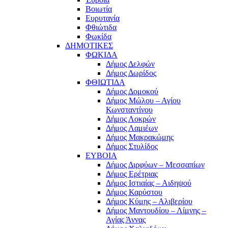
Βοιωτία
Ευρυτανία
Φθιώτιδα
Φωκίδα
ΔΗΜΟΤΙΚΕΣ
ΦΩΚΙΔΑ
Δήμος Δελφών
Δήμος Δωρίδος
ΦΘΙΩΤΙΔΑ
Δήμος Δομοκού
Δήμος Μώλου – Αγίου
Κωνσταντίνου
Δήμος Λοκρών
Δήμος Λαμιέων
Δήμος Μακρακώμης
Δήμος Στυλίδος
ΕΥΒΟΙΑ
Δήμος Διρφύων – Μεσσαπίων
Δήμος Ερέτριας
Δήμος Ιστιαίας – Αιδηψού
Δήμος Καρύστου
Δήμος Κύμης – Αλιβερίου
Δήμος Μαντουδίου – Λίμνης –
Αγίας Άννας