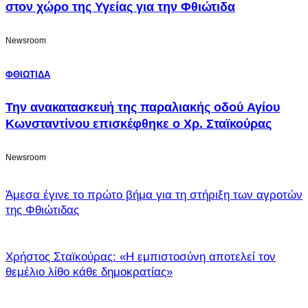
στον χώρο της Υγείας για την Φθιώτιδα
Newsroom
ΦΘΙΩΤΙΔΑ
Την ανακατασκευή της παραλιακής οδού Αγίου
Κωνσταντίνου επισκέφθηκε ο Χρ. Σταϊκούρας
Newsroom
Άμεσα έγινε το πρώτο βήμα για τη στήριξη των αγροτών
της Φθιώτιδας
Χρήστος Σταϊκούρας: «Η εμπιστοσύνη αποτελεί τον
θεμέλιο λίθο κάθε δημοκρατίας»