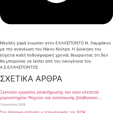
Μεγάλη χαρά ένιωσαν στον ΕΛΛΗΣΠΟΝΤΟ Ν. Λαμψάκου
με την ανανέωση του Νίκου Κούτρα. Η Διοίκηση του
εύχεται καλή ποδοσφαιρική χρονιά, θεωρώντας ότι δεν
θα μπορούσε να λείπει από την οικογένεια του
Α.Σ.ΕΛΛΗΣΠΟΝΤΟΣ .
ΣΧΕΤΙΚΑ ΑΡΘΡΑ
Ξεκινούν εργασίες ολοκλήρωσης του νέου κλειστού
γυμναστηρίου Ψαχνών και κατασκευής βοηθητικού
γηπέδου ποδοσφαίρου
7 Αυγούστου 2026
Στο Δίστομο έσπασε ο τσαμπουκάς της ΕΟΚ