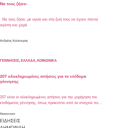
Να τους ζήσει
Να τους ζήσει, με υγεία και στη ζωή τους να έχουν πάντα
αγάπη και χαρά
Ανδρέας Κούκουρας
ΓΕΝΝΗΣΕΙΣ
,
ΕΛΛΑΔΑ
,
ΚΟΙΝΩΝΙΚΑ
207 ολοκληρωμένες αιτήσεις για το επίδομα
γέννησης
207 είναι οι ολοκληρωμένες αιτήσεις για την χορήγηση του
επιδόματος γέννησης, όπως προκύπτει από τα στοιχεία που
έδωσε στη δημοσιότητα το υπουργείο Εργασίας και
Κοινωνικών Υποθέσεων. Ειδικότερα, έως τις 10:30 το πρωί,
Newsroom
την πλατφόρμα epidomagennisis.gr είχαν επισκεφτεί 405
ΕΙΔΗΣΕΙΣ
άτομα, ενώ είχαν ολοκληρωθεί περί τις 207 αιτήσεις. Η
ΔΗΜΟΦΙΛΗ