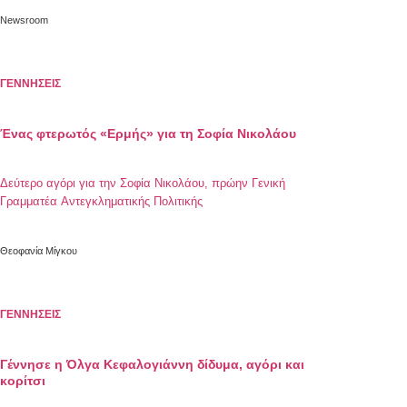
γήρανση του πληθυσμού και αλλαγές στις οικογενειακές
δομές, την κινητικότητα εντός της EE και τη μετανάστευση.
Newsroom
ΓΕΝΝΗΣΕΙΣ
Ένας φτερωτός «Ερμής» για τη Σοφία Νικολάου
Δεύτερο αγόρι για την Σοφία Νικολάου, πρώην Γενική
Γραμματέα Αντεγκληματικής Πολιτικής
Θεοφανία Μίγκου
ΓΕΝΝΗΣΕΙΣ
Γέννησε η Όλγα Κεφαλογιάννη δίδυμα, αγόρι και
κορίτσι