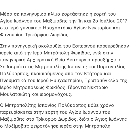
Μέσα σε πανηγυρικό κλίμα εορτάστηκε η εορτή του
Αγίου Ιωάννου του Μαξίμοβιτς την 1η και 2α Ιουλίου 2017
στο Ιερό γυναικείο Ησυχαστήριο Αγίων Νεκταρίου και
Φανουρίου Τρικόρφου Δωρίδος.
Στην πανηγυρική ακολουθία του Εσπερινού παρευρέθηκαν
ιερείς από την Ιερά Μητρόπολη Φωκίδος, ενώ στην
πανηγυρική Αρχιερατική Θεία Λειτουργία προεξήρχε ο
Σεβασμιότατος Μητροπολίτης Ισπανίας και Πορτογαλίας
Πολύκαρπος, πλαισιούμενος από τον Κτήτορα και
Πνευματικό του Ιερού Ησυχαστηρίου, Πρωτοσύγκελο της
Ιεράς Μητροπόλεως Φωκίδος, Γέροντα Νεκτάριο
Μουλατσιώτη και ιερομονάχους.
Ο Μητροπολίτης Ισπανίας Πολύκαρπος κάθε χρόνο
παρευρίσκεται στην εορτή του Αγίου Ιωάννου του
Μαξίμοβιτς στο Τρίκορφο Δωρίδος, διότι ο Άγιος Ιωάννης
ο Μαξίμοβιτς χειροτόνησε ιερέα στην Μητρόπολη