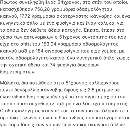
Πρώτος συνελήφθη ένας 54χρονος, στο σπίτι του οποίου
κατασχέθηκαν 758,28 γραμμάρια αδασμολόγητου
καπνού, 17,72 γραμμάρια ακατέργαστης κάνναβης και ένα
κυνηγετικό όπλο με ένα φυσίγγιο και έναν κάλυκα, για
το οποίο δεν διέθετε άδεια κατοχής. Έπειτα, έπεσε στα
χέρια των αστυνομικών ο 51χρονος συντοπίτης του που
είχε στο σπίτι του 153,04 γραμμάρια αδασμολόγητου
καπνού μαζί με 184 σιγαροφυσίγγια που είχε γεμίσει με
αυτόν, αδασμολόγητο καπνό, ένα κυνηγετικό όπλο χωρίς
την σχετική άδεια και 74 φυσίγγια διαφόρων
διαμετρημάτων.
Μάλιστα, διαπιστώθηκε ότι ο 51χρονος καλλιεργούσε
πέντε δενδρύλλια κάνναβης ύψους ως 2,5 μέτρων σε
έναν ειδικά διαμορφωμένο χώρο του αγροτεμαχίου του,
τα οποία κατασχέθηκαν μαζί με ένα λάστιχο ποτίσματος.
Ο αδασμολόγητος καπνός και τα τσιγάρα εστάλησαν στο
αρμόδιο Τελωνείο, ενώ οι δυο άνδρες που κατηγορούνται
για παραβάσεις των νόμων περί ναρκωτικών και όπλων