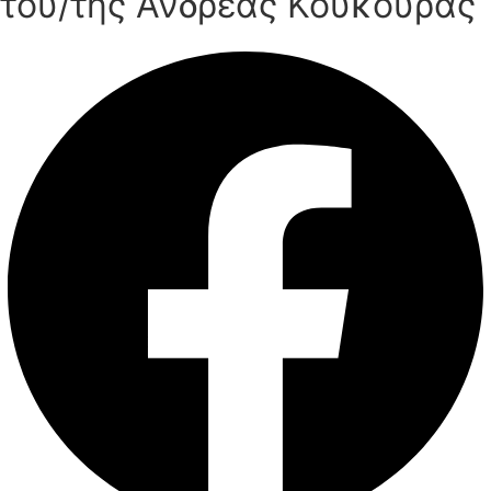
του/της Ανδρέας Κούκουρας