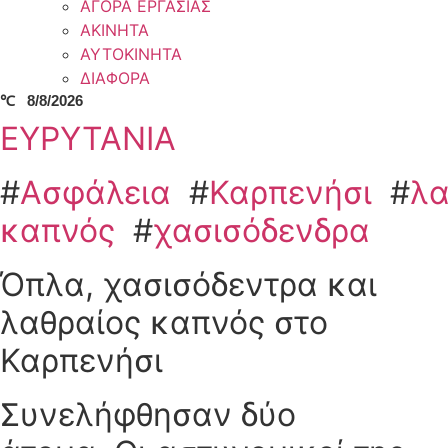
ΑΓΟΡΑ ΕΡΓΑΣΙΑΣ
ΑΚΙΝΗΤΑ
ΑΥΤΟΚΙΝΗΤΑ
ΔΙΑΦΟΡΑ
℃
8/8/2026
ΕΥΡΥΤΑΝΙΑ
#
Ασφάλεια
#
Καρπενήσι
#
λα
καπνός
#
χασισόδενδρα
Όπλα, χασισόδεντρα και
λαθραίος καπνός στο
Καρπενήσι
Συνελήφθησαν δύο