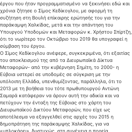
έργου που ήταν προγραμματισμένο να ξεκινήσει εδώ και
χρόνια ζήτησε ο Σίμος Κεδίκογλου, με αφορμή τη
συζήτηση στη Βουλή επίκαιρης ερώτησής του για την
παράκαμψη Χαλκίδας, μετά και την απάντηση του
Υπουργού Υποδομών και Μεταφορών κ. Χρήστου Σπίρτζη,
ότι το νωρίτερο τον Οκτώβριο του 2019 θα υπογραφεί η
σύμβαση του έργου.
Ο Σίμος Κεδίκογλου ανέφερε, συγκεκριμένα, ότι εξαιτίας
του αποκλεισμού της από τα Διευρωπαϊκά Δίκτυα
Μεταφορών- από την κυβέρνηση Σημίτη, το 2000- η
Εύβοια υστερεί σε υποδομές σε σύγκριση με την
υπόλοιπη Ελλάδα, υπενθυμίζοντας, παράλληλα, ότι το
2013 με τη βοήθεια του τότε πρωθυπουργού Αντώνη
Σαμαρά κατάφεραν να άρουν αυτή την αδικία και να
πετύχουν την ένταξη της Εύβοιας στο χάρτη του
Διευρωπαϊκού Δικτύου Μεταφορών, που είχε ως
αποτέλεσμα να εξαγγελθεί στις αρχές του 2015 η
δημοπράτηση της παράκαμψης Χαλκίδας, για να
«μπλοκάρει», δυστυχώς, στη συνέχεια η πορεία