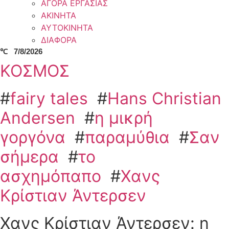
ΑΓΟΡΑ ΕΡΓΑΣΙΑΣ
ΑΚΙΝΗΤΑ
ΑΥΤΟΚΙΝΗΤΑ
ΔΙΑΦΟΡΑ
℃
7/8/2026
ΚΟΣΜΟΣ
#
fairy tales
#
Hans Christian
Andersen
#
η μικρή
γοργόνα
#
παραμύθια
#
Σαν
σήμερα
#
το
ασχημόπαπο
#
Χανς
Κρίστιαν Άντερσεν
Χανς Κρίστιαν Άντερσεν: η