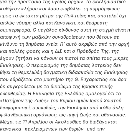
για την προστασία της υγείας αρχών. Το εκκλησιαστικό
καθήκον κλήρου και λαού επιβάλλει τη συμμόρφωση
προς τα έκτακτα μέτρα της Πολιτείας και, αποτελεί όχι
απλώς νόμιμη αλλά και Κανονική, και θεάρεστη
συμπεριφορά. Ο μεγάλος κίνδυνος αυτή τη στιγμή είναι η
αποφυγή των μαζικών συναθροίσεων που θέτουν σε
κίνδυνο τη δημόσια υγεία. Γι’ αυτό ακριβώς από την αρχή
και πολλές φορές και η ΔΙΣ και ο Πρόεδρός Της, της
έχουν ζητήσει να κάνουν οι πιστοί τα σπίτια τους μικρές
Εκκλησίες. Ο περιορισμός της δημόσιας λατρείας δεν
θίγει τη θεμελιώδη δογματική διδασκαλία της Εκκλησίας
που εδράζεται στο μυστήριο της Θ. Ευχαριστίας και άρα
δε συγκρούεται με το δικαίωμα της θρησκευτικής
ελευθερίας. Η Εκκλησία της Ελλάδος ομολογεί ότι το
«Ποτήριον της Ζωής» του Κυρίου ημών Ιησού Χριστού
διαφοροποιεί, ουσιωδώς, την Εκκλησία από κάθε άλλη
φιλανθρωπική οργάνωση, ως πηγή ζωής και αθανασίας.
Μέχρι τις 11 Απριλίου οι Ακολουθίες θα διεξάγονται
κανονικά -κεκλεισμένων των θυρών- υπό την