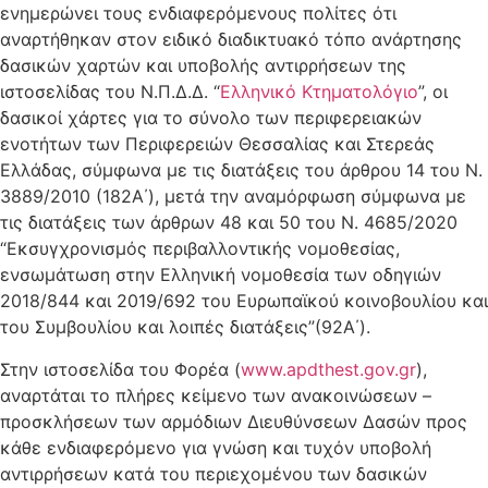
ενημερώνει τους ενδιαφερόμενους πολίτες ότι
αναρτήθηκαν στον ειδικό διαδικτυακό τόπο ανάρτησης
δασικών χαρτών και υποβολής αντιρρήσεων της
ιστοσελίδας του Ν.Π.Δ.Δ. “
Ελληνικό Κτηματολόγιο
”, οι
δασικοί χάρτες για το σύνολο των περιφερειακών
ενοτήτων των Περιφερειών Θεσσαλίας και Στερεάς
Ελλάδας, σύμφωνα με τις διατάξεις του άρθρου 14 του Ν.
3889/2010 (182Α΄), μετά την αναμόρφωση σύμφωνα με
τις διατάξεις των άρθρων 48 και 50 του Ν. 4685/2020
“Εκσυγχρονισμός περιβαλλοντικής νομοθεσίας,
ενσωμάτωση στην Ελληνική νομοθεσία των οδηγιών
2018/844 και 2019/692 του Ευρωπαϊκού κοινοβουλίου και
του Συμβουλίου και λοιπές διατάξεις”(92Α΄).
Στην ιστοσελίδα του Φορέα (
www.apdthest.gov.gr
),
αναρτάται το πλήρες κείμενο των ανακοινώσεων –
προσκλήσεων των αρμόδιων Διευθύνσεων Δασών προς
κάθε ενδιαφερόμενο για γνώση και τυχόν υποβολή
αντιρρήσεων κατά του περιεχομένου των δασικών