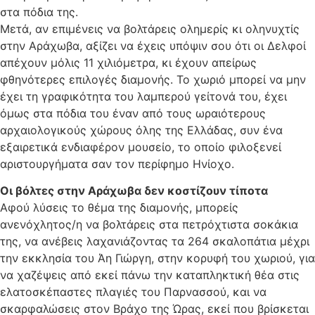
στα πόδια της.
Μετά, αν επιμένεις να βολτάρεις ολημερίς κι οληνυχτίς
στην Αράχωβα, αξίζει να έχεις υπόψιν σου ότι οι Δελφοί
απέχουν μόλις 11 χιλιόμετρα, κι έχουν απείρως
φθηνότερες επιλογές διαμονής. Το χωριό μπορεί να μην
έχει τη γραφικότητα του λαμπερού γείτονά του, έχει
όμως στα πόδια του έναν από τους ωραιότερους
αρχαιολογικούς χώρους όλης της Ελλάδας, συν ένα
εξαιρετικά ενδιαφέρον μουσείο, το οποίο φιλοξενεί
αριστουργήματα σαν τον περίφημο Ηνίοχο.
Οι βόλτες στην Αράχωβα δεν κοστίζουν τίποτα
Αφού λύσεις το θέμα της διαμονής, μπορείς
ανενόχλητος/η να βολτάρεις στα πετρόχτιστα σοκάκια
της, να ανέβεις λαχανιάζοντας τα 264 σκαλοπάτια μέχρι
την εκκλησία του Άη Γιώργη, στην κορυφή του χωριού, για
να χαζέψεις από εκεί πάνω την καταπληκτική θέα στις
ελατοσκέπαστες πλαγιές του Παρνασσού, και να
σκαρφαλώσεις στον Βράχο της Ώρας, εκεί που βρίσκεται