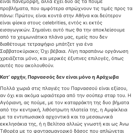
είναι πανέμορφη, αλλά έχει δύο ας τα πούμε
προβλήματα, που αμφότερα σπρώχνουν τις τιμές προς τα
πάνω: Πρώτον, είναι κοντά στην Αθήνα και δεύτερον
είναι φίσκα στους
celebrities
, εντός κι εκτός
εισαγωγικών. Σημαίνει αυτό πως θα την αποκλείσουμε
από τα χειμωνιάτικα πλάνα μας, εμείς που δεν
διαθέτουμε τετραψήφιο μπάτζετ για ένα
Σαββατοκύριακο; Όχι βέβαια. Λίγη παραπάνω οργάνωση
χρειάζεται μόνο, και μερικές έξυπνες επιλογές, όπως
αυτές που ακολουθούν.
Κατ’ αρχήν, Παρνασσός δεν είναι μόνο η Αράχωβα
Πολλά χωριά στις πλαγιές του Παρνασσού είναι εξίσου,
αν όχι και ακόμα ωραιότερα από την σούπερ σταρ του. Η
Αγόριανη, ας πούμε, με τον καταρράκτη της δυο βήματα
από την κεντρική, λιθόστρωτη πλατεία της, η Αμφίκλεια
με τα εντυπωσιακά αρχοντικά και τα μεσαιωνικά
εκκλησάκια της, ή η Βελίτσα αλλιώς γνωστή και ως Άνω
Τιθορέα με το φαντασμαγορικό δάσος που απλώνεται