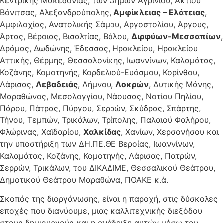
Κεντρικής Μακεδονίας, των Δήμων Αγρινίου, Ακτίου
Βόνιτσας, Αλεξανδρούπολης,
Αμφίκλειας – Ελάτειας
,
Αμφιλοχίας, Ανατολικής Σάμου, Αργοστολίου, Άργους,
Άρτας, Βέροιας, Βισαλτίας, Βόλου,
Διρφύων-Μεσσαπίων
,
Δράμας, Δωδώνης, Έδεσσας, Ηρακλείου, Ηρακλείου
Αττικής, Θέρμης, Θεσσαλονίκης, Ιωαννίνων, Καλαμάτας,
Κοζάνης, Κομοτηνής, Κορδελιού-Ευόσμου, Κορίνθου,
Λάρισας,
Λεβαδειάς
, Λήμνου,
Λοκρών
, Δυτικής Μάνης,
Μαραθώνος, Μεσολογγίου, Νάουσας, Νοτίου Πηλίου,
Πάρου, Πάτρας, Πύργου, Σερρών, Σκύδρας, Σπάρτης,
Τήνου, Τεμπών, Τρικάλων, Τρίπολης, Παλαιού Φαλήρου,
Φλώρινας, Χαϊδαρίου,
Χαλκίδας
, Χανίων, Χερσονήσου και
την υποστήριξη των ΔΗ.ΠΕ.ΘΕ Βεροίας, Ιωαννίνων,
Καλαμάτας, Κοζάνης, Κομοτηνής, Λάρισας, Πατρών,
Σερρών, Τρικάλων, του ΔΙΚΑΔΙΜΕ, Θεσσαλικού Θεάτρου,
Δημοτικού Θεάτρου Μαραθώνα, ΠΟΑΚΕ κ.ά.
Σκοπός της διοργάνωσης, είναι η παροχή, στις δύσκολες
εποχές που διανύουμε, μιας καλλιτεχνικής διεξόδου
στους δημιουργούς και η ανάδειξη αυτών μέσω του