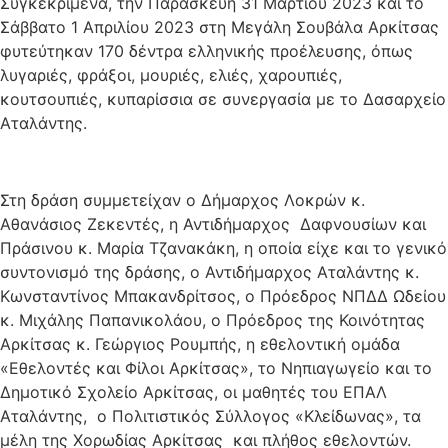
Συγκεκριμένα, την Παρασκευή 31 Μαρτίου 2023 και το
Σάββατο 1 Απριλίου 2023 στη Μεγάλη Σουβάλα Αρκίτσας
φυτεύτηκαν 170 δέντρα ελληνικής προέλευσης, όπως
λυγαριές, φράξοι, μουριές, ελιές, χαρουπιές,
κουτσουπιές, κυπαρίσσια σε συνεργασία με το Δασαρχείο
Αταλάντης.
Στη δράση συμμετείχαν ο Δήμαρχος Λοκρών κ.
Αθανάσιος Ζεκεντές, η Αντιδήμαρχος Δαφνουσίων και
Πράσινου κ. Μαρία Τζανακάκη, η οποία είχε και το γενικό
συντονισμό της δράσης, ο Αντιδήμαρχος Αταλάντης κ.
Κωνσταντίνος Μπακανδρίτσος, ο Πρόεδρος ΝΠΔΔ Ωδείου
κ. Μιχάλης Παπανικολάου, ο Πρόεδρος της Κοινότητας
Αρκίτσας κ. Γεώργιος Ρουμπής, η εθελοντική ομάδα
«Εθελοντές και Φίλοι Αρκίτσας», το Νηπιαγωγείο και το
Δημοτικό Σχολείο Αρκίτσας, οι μαθητές του ΕΠΑΛ
Αταλάντης, ο Πολιτιστικός Σύλλογος «Κλείδωνας», τα
μέλη της Χορωδίας Αρκίτσας και πλήθος εθελοντών.