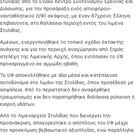
Στυλίδας από το Ενιαίο Κέντρο Συντονισμού Έρευνας και
Διάσωσης, για την προσάραξη ενός ιστιοφόρου-
ναυταθλητικού (Ι/Φ) σκάφους, με έναν 67χρονο Έλληνα
επιβαίνοντα, στη θαλάσσια περιοχή εντός του λιμένα
Στυλίδας.
Αμέσως, ενεργοποιήθηκε το τοπικό σχέδιο έκτακτης
ανάγκης και για την περιοχή αναχώρησαν από ξηράς
στελέχη της Λιμενικής Αρχής, όπου εντόπισαν το Ι/Φ
προσαραγμένο σε αμμώδη αβαθή.
Το Ι/Φ αποκολλήθηκε με ιδία μέσα και κατέπλευσε
αυτοδύναμα στο λιμάνι της Στυλίδας, όπου προσέδεσε με
ασφάλεια. Από το περιστατικό δεν αναφέρθηκε
τραυματισμός και δεν παρατηρήθηκε θαλάσσια ρύπανση ή
εισροή υδάτων.
Από το Λιμεναρχείο Στυλίδας που διενεργεί την
προανάκριση, απαγορεύτηκε ο απόπλους του Ι/Φ μέχρι
την προσκόμιση βεβαιωτικού αξιοπλοΐας, ενώ παράλληλα