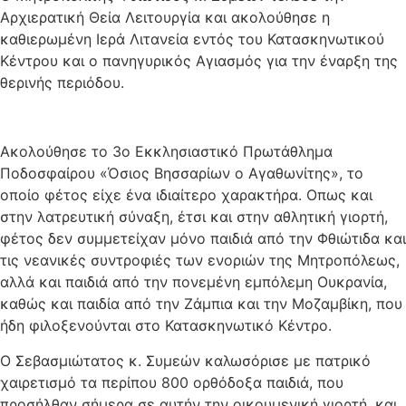
Αρχιερατική Θεία Λειτουργία και ακολούθησε η
καθιερωμένη Ιερά Λιτανεία εντός του Κατασκηνωτικού
Κέντρου και ο πανηγυρικός Αγιασμός για την έναρξη της
θερινής περιόδου.
Ακολούθησε το 3ο Εκκλησιαστικό Πρωτάθλημα
Ποδοσφαίρου «Όσιος Βησσαρίων ο Αγαθωνίτης», το
οποίο φέτος είχε ένα ιδιαίτερο χαρακτήρα. Οπως και
στην λατρευτική σύναξη, έτσι και στην αθλητική γιορτή,
φέτος δεν συμμετείχαν μόνο παιδιά από την Φθιώτιδα και
τις νεανικές συντροφιές των ενοριών της Μητροπόλεως,
αλλά και παιδιά από την πονεμένη εμπόλεμη Ουκρανία,
καθώς και παιδία από την Ζάμπια και την Μοζαμβίκη, που
ήδη φιλοξενούνται στο Κατασκηνωτικό Κέντρο.
Ο Σεβασμιώτατος κ. Συμεών καλωσόρισε με πατρικό
χαιρετισμό τα περίπου 800 ορθόδοξα παιδιά, που
προσήλθαν σήμερα σε αυτήν την οικουμενική γιορτή, και