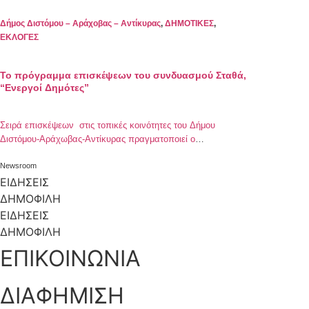
συμμετέχουν.
Δήμος Διστόμου – Αράχοβας – Αντίκυρας
,
ΔΗΜΟΤΙΚΕΣ
,
ΕΚΛΟΓΕΣ
Το πρόγραμμα επισκέψεων του συνδυασμού Σταθά,
“Ενεργοί Δημότες”
Σειρά επισκέψεων στις τοπικές κοινότητες του Δήμου
Διστόμου-Αράχωβας-Αντίκυρας πραγματοποιεί ο
συνδυασμός “Ενεργοί Δημότες”, όπου ο υποψήφιος
Δήμαρχος Γιάννης Σταθάς προσκαλεί συλλόγους, φορείς και
Newsroom
όλους τους πολίτες να ανταλλάξουν ιδέες και απόψεις.
ΕΙΔΗΣΕΙΣ
Σήμερα τρίτη θα πραγματοποιηθεί επίσκεψη στο Στείρι
ΔΗΜΟΦΙΛΗ
στις 7:00 μμ – 9:30 μμ. Και ακολουθούν επισκέψεις στο
ΕΙΔΗΣΕΙΣ
Δημαρχείο Διστόμου και στην Αράχωβα.
ΔΗΜΟΦΙΛΗ
ΕΠΙΚΟΙΝΩΝΙΑ
ΔΙΑΦΗΜΙΣΗ