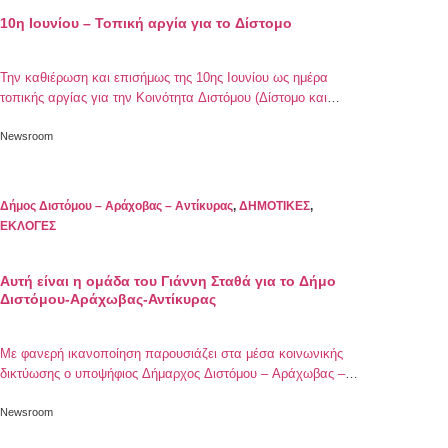
10η Ιουνίου – Τοπική αργία για το Δίστομο
Την καθιέρωση και επισήμως της 10ης Ιουνίου ως ημέρα
τοπικής αργίας για την Κοινότητα Διστόμου (Δίστομο και
οικισμός Παραλίας Διστόμου) αποφάσισε ομόφωνα το
δημοτικό συμβούλιο Διστόμου-Αράχωβας-Αντίκυρας στη
Newsroom
συνεδρίαση του δημοτικού συμβουλίου που
πραγματοποιήθηκε στις 19 Μαίου. Η αργία θα αφορά τις
δημόσιες υπηρεσίες , τα σχολεία όλων των βαθμίδων και τα
Δήμος Διστόμου – Αράχοβας – Αντίκυρας
,
ΔΗΜΟΤΙΚΕΣ
,
καταστήματα της Κοινότητας Διστόμου […]
ΕΚΛΟΓΕΣ
Αυτή είναι η ομάδα του Γιάννη Σταθά για το Δήμο
Διστόμου-Αράχωβας-Αντίκυρας
Με φανερή ικανοποίηση παρουσιάζει στα μέσα κοινωνικής
δικτύωσης ο υποψήφιος Δήμαρχος Διστόμου – Αράχωβας –
Αντίκυρας , Γιάννης Σταθάς, το συνδυασμό του “Ενεργοί
Δημότες”, ευχόμενος σε όλους Καλή Επιτυχία για τις
Newsroom
επικείμενες εκλογές της 26ης του Μάη στις οποίες θα