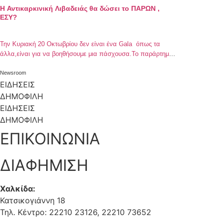
Η Αντικαρκινική Λιβαδειάς θα δώσει το ΠΑΡΩΝ ,
ΕΣΥ?
Την Κυριακή 20 Οκτωβρίου δεν είναι ένα Gala όπως τα
άλλα,είναι για να βοηθήσουμε μια πάσχουσα.Το παράρτημα
Λιβαδειάς πάντα δραστήριο,κινητοποιήθηκε για να βοηθήσει
μια 65 χρονη που πρέπει να θεραπευτεί. Να είστε όλοι
Newsroom
εκεί,να γεμίσουμε με αισιοδοξία την αίθουσα του Διοικητηρίου
ΕΙΔΗΣΕΙΣ
και τις καρδιές μας για να απομακρύνουμε όλες τις
ΔΗΜΟΦΙΛΗ
στεναχώριες που μας βαραίνουν. […]
ΕΙΔΗΣΕΙΣ
ΔΗΜΟΦΙΛΗ
ΕΠΙΚΟΙΝΩΝΙΑ
ΔΙΑΦΗΜΙΣΗ
Χαλκίδα:
Κατσικογιάννη 18
Τηλ. Κέντρο: 22210 23126, 22210 73652